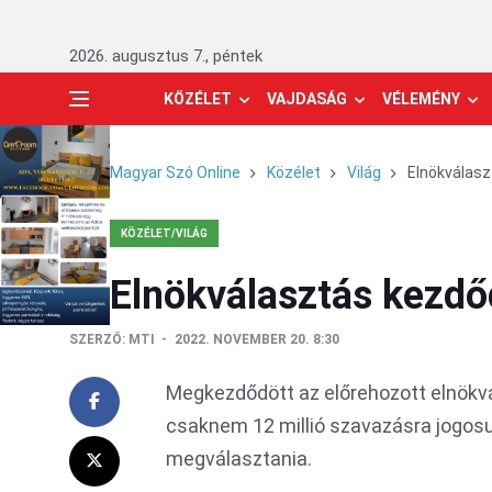
2026. augusztus 7., péntek
KÖZÉLET
VAJDASÁG
VÉLEMÉNY
Magyar Szó Online
Közélet
Világ
Elnökválas
KÖZÉLET/VILÁG
Elnökválasztás kezd
SZERZŐ:
MTI
2022. NOVEMBER 20. 8:30
Megkezdődött az előrehozott elnökv
csaknem 12 millió szavazásra jogosu
megválasztania.