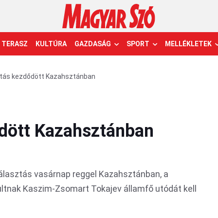
TERASZ
KULTÚRA
GAZDASÁG
SPORT
MELLÉKLETEK
ztás kezdődött Kazahsztánban
ődött Kazahsztánban
álasztás vasárnap reggel Kazahsztánban, a
ltnak Kaszim-Zsomart Tokajev államfő utódát kell