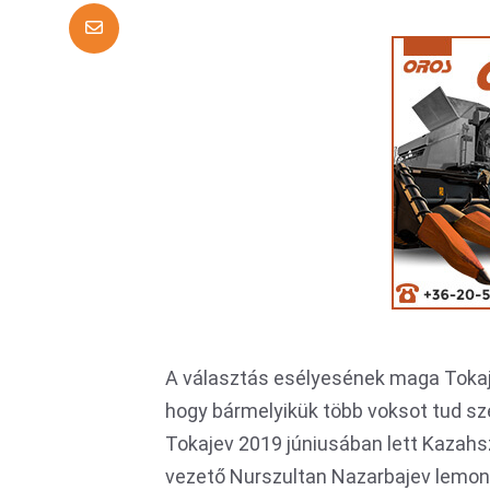
A választás esélyesének maga Tokajev
hogy bármelyikük több voksot tud sze
Tokajev 2019 júniusában lett Kazahs
vezető Nurszultan Nazarbajev lemon