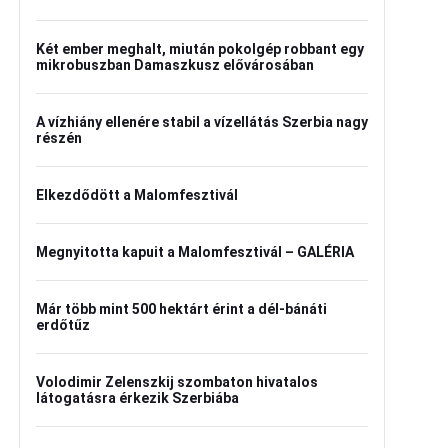
Két ember meghalt, miután pokolgép robbant egy
mikrobuszban Damaszkusz elővárosában
A vízhiány ellenére stabil a vízellátás Szerbia nagy
részén
Elkezdődött a Malomfesztivál
Megnyitotta kapuit a Malomfesztivál – GALÉRIA
Már több mint 500 hektárt érint a dél-bánáti
erdőtűz
Volodimir Zelenszkij szombaton hivatalos
látogatásra érkezik Szerbiába