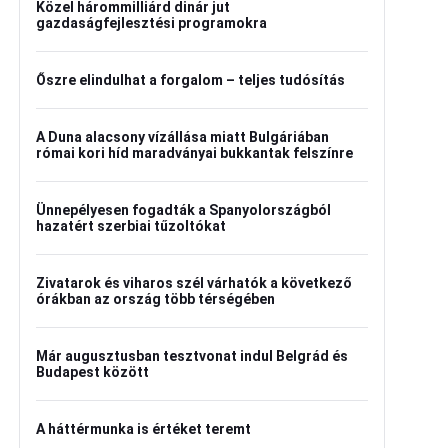
Közel hárommilliárd dinár jut
gazdaságfejlesztési programokra
Őszre elindulhat a forgalom – teljes tudósítás
A Duna alacsony vízállása miatt Bulgáriában
római kori híd maradványai bukkantak felszínre
Ünnepélyesen fogadták a Spanyolországból
hazatért szerbiai tűzoltókat
Zivatarok és viharos szél várhatók a következő
órákban az ország több térségében
Már augusztusban tesztvonat indul Belgrád és
Budapest között
A háttérmunka is értéket teremt