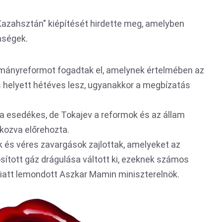
azahsztán" kiépítését hirdette meg, amelyben
nségek.
mányreformot fogadtak el, amelynek értelmében az
 helyett hétéves lesz, ugyanakkor a megbízatás
na esedékes, de Tokajev a reformok és az állam
kozva előrehozta.
k és véres zavargások zajlottak, amelyeket az
tott gáz drágulása váltott ki, ezeknek számos
 miatt lemondott Aszkar Mamin miniszterelnök.