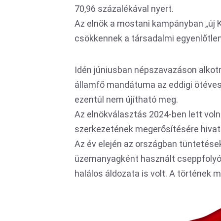
70,96 százalékával nyert.
Az elnök a mostani kampányban „új K
csökkennek a társadalmi egyenlőtle
Idén júniusban népszavazáson alkot
államfő mandátuma az eddigi ötéves
ezentúl nem újítható meg.
Az elnökválasztás 2024-ben lett vol
szerkezetének megerősítésére hivat
Az év elején az országban tüntetése
üzemanyagként használt cseppfolyósí
halálos áldozata is volt. A történek