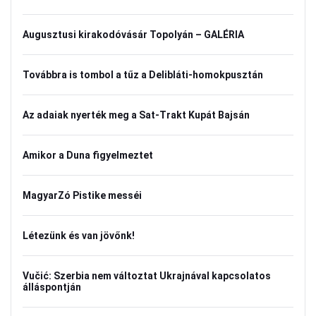
Augusztusi kirakodóvásár Topolyán – GALÉRIA
Továbbra is tombol a tűz a Delibláti-homokpusztán
Az adaiak nyerték meg a Sat-Trakt Kupát Bajsán
Amikor a Duna figyelmeztet
MagyarZó Pistike messéi
Létezünk és van jövőnk!
Vučić: Szerbia nem változtat Ukrajnával kapcsolatos
álláspontján