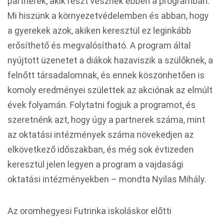
partnerek, akik részt vesznek ebben a programban.
Mi hiszünk a környezetvédelemben és abban, hogy
a gyerekek azok, akiken keresztül ez leginkább
erősíthető és megvalósítható. A program által
nyújtott üzenetet a diákok hazaviszik a szülőknek, a
felnőtt társadalomnak, és ennek köszönhetően is
komoly eredményei születtek az akciónak az elmúlt
évek folyamán. Folytatni fogjuk a programot, és
szeretnénk azt, hogy úgy a partnerek száma, mint
az oktatási intézmények száma növekedjen az
elkövetkező időszakban, és még sok évtizeden
keresztül jelen legyen a program a vajdasági
oktatási intézményekben – mondta Nyilas Mihály.
Az oromhegyesi Futrinka iskoláskor előtti