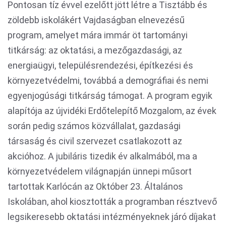
Pontosan tíz évvel ezelőtt jött létre a Tisztább és
zöldebb iskolákért Vajdaságban elnevezésű
program, amelyet mára immár öt tartományi
titkárság: az oktatási, a mezőgazdasági, az
energiaügyi, településrendezési, építkezési és
környezetvédelmi, továbbá a demográfiai és nemi
egyenjogúsági titkárság támogat. A program egyik
alapítója az újvidéki Erdőtelepítő Mozgalom, az évek
során pedig számos közvállalat, gazdasági
társaság és civil szervezet csatlakozott az
akcióhoz. A jubiláris tizedik év alkalmából, ma a
környezetvédelem világnapján ünnepi műsort
tartottak Karlócán az Október 23. Általános
Iskolában, ahol kiosztották a programban résztvevő
legsikeresebb oktatási intézményeknek járó díjakat