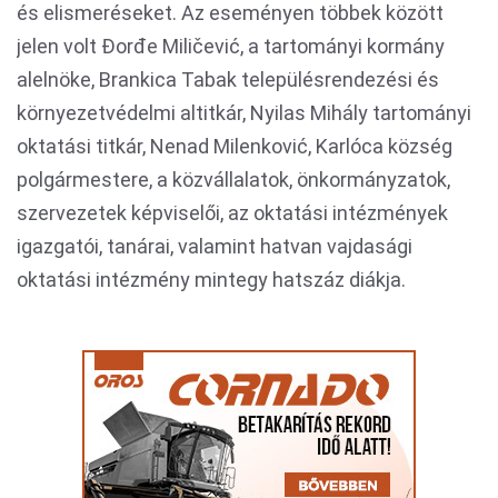
és elismeréseket. Az eseményen többek között
jelen volt Đorđe Miličević, a tartományi kormány
alelnöke, Brankica Tabak településrendezési és
környezetvédelmi altitkár, Nyilas Mihály tartományi
oktatási titkár, Nenad Milenković, Karlóca község
polgármestere, a közvállalatok, önkormányzatok,
szervezetek képviselői, az oktatási intézmények
igazgatói, tanárai, valamint hatvan vajdasági
oktatási intézmény mintegy hatszáz diákja.