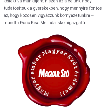
kollektíva munkájára, hiszen az a célunk, hogy
tudatosítsuk a gyerekekben, hogy mennyire fontos
az, hogy közösen vigyázzunk környezetünkre –
mondta Đurić Kiss Melinda iskolaigazgató.