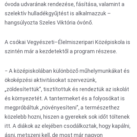
óvoda udvarának rendezése, fásítása, valamint a
szelektív hulladékgyűjtést is alkalmazzuk –
hangsúlyozta Szeles Viktória óvónő.
A csókai Vegyészeti–Élelmiszeripari Középiskola is
szintén már a kezdetektől a program részese.
− A középiskolában különböző műhelymunkákat és
ökoképzési aktivitásokat szervezünk,
„zöldesítettük”, tisztítottuk és rendeztük az iskolát
és környezetét. A tantermeket és a folyosókat is
megpróbáltuk „növényesíteni”, a természethez
közelebb hozni, hiszen a gyerekek sok időt töltenek
itt. A diákok az elejében csodálkoztak, hogy kapálni,
ásni, metszeni kell, de most már nagyon