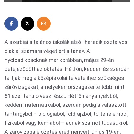
A szerbiai általános iskolák első–hetedik osztályos
diákjai számára véget ért a tanév. A
nyolcadikosoknak már korábban, május 29-én
befejeződött az oktatás. Hétfőn, kedden és szerdán
tartják meg a középiskolai felvételihez szükséges
záróvizsgákat, amelyeken országszerte több mint
61 ezer tanuló vesz részt. Hétfőn anyanyelvből,
kedden matematikából, szerdán pedig a választott
tantárgyból – biológiából, földrajzból, történelemből,
fizikából vagy kémiából – adnak számot tudásukról.
A záróvizsga előzetes eredményeit június 19-én,