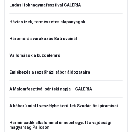
Ludasi fokhagymafesztival GALÉRIA
Házias ízek, természetes alapanyagok
Háromórás várakozás Batrovcinál
Vallomások a küzdelemről
Emlékezés a rezsőházi tábor áldozataira
A Malomfesztivál pénteki napja – GALÉRIA
A háború miatt veszélybe kerültek Szudán ősi piramisai
Harmincadik alkalommal ünnepel együtt a vajdasági
magyarság Palicson