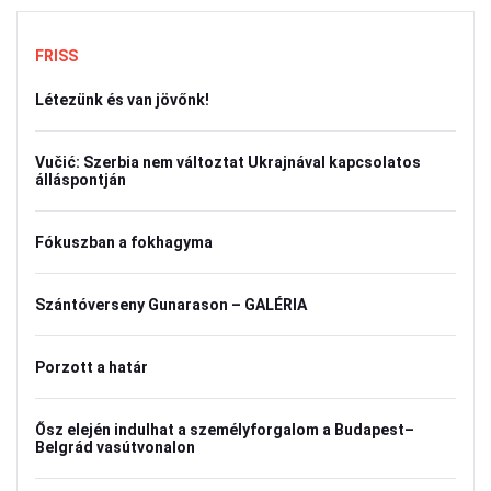
FRISS
Létezünk és van jövőnk!
Vučić: Szerbia nem változtat Ukrajnával kapcsolatos
álláspontján
Fókuszban a fokhagyma
Szántóverseny Gunarason – GALÉRIA
Porzott a határ
Ősz elején indulhat a személyforgalom a Budapest–
Belgrád vasútvonalon