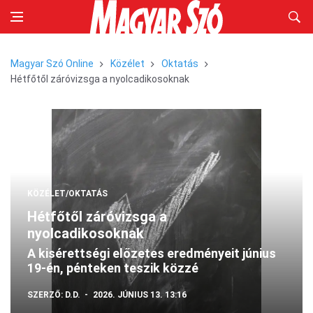
Magyar Szó Online
Közélet
Oktatás
Hétfőtől záróvizsga a nyolcadikosoknak
KÖZÉLET/OKTATÁS
Hétfőtől záróvizsga a
nyolcadikosoknak
A kisérettségi előzetes eredményeit június
19-én, pénteken teszik közzé
SZERZŐ:
D.D.
2026. JÚNIUS 13. 13:16