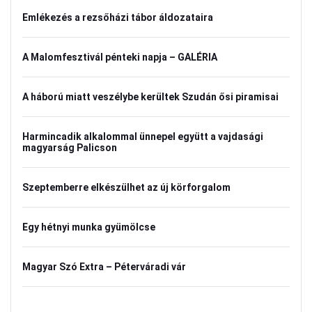
Emlékezés a rezsőházi tábor áldozataira
A Malomfesztivál pénteki napja – GALÉRIA
A háború miatt veszélybe kerültek Szudán ősi piramisai
Harmincadik alkalommal ünnepel együtt a vajdasági
magyarság Palicson
Szeptemberre elkészülhet az új körforgalom
Egy hétnyi munka gyümölcse
Magyar Szó Extra – Péterváradi vár