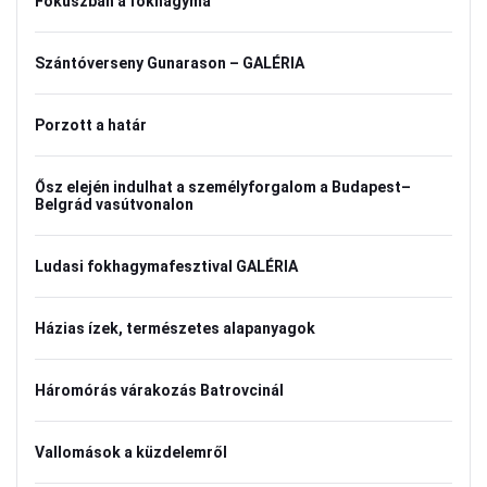
Fókuszban a fokhagyma
Szántóverseny Gunarason – GALÉRIA
Porzott a határ
Ősz elején indulhat a személyforgalom a Budapest–
Belgrád vasútvonalon
Ludasi fokhagymafesztival GALÉRIA
Házias ízek, természetes alapanyagok
Háromórás várakozás Batrovcinál
Vallomások a küzdelemről