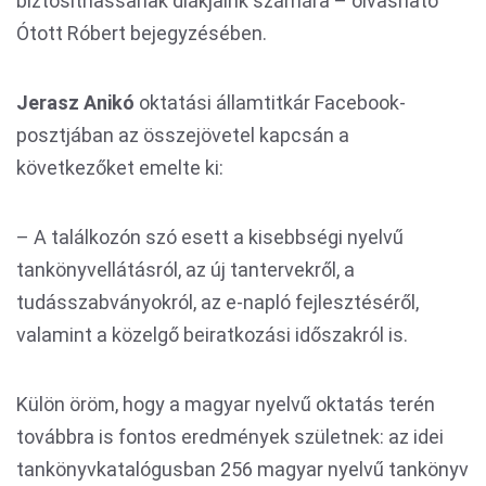
biztosíthassanak diákjaink számára – olvasható
Ótott Róbert bejegyzésében.
Jerasz Anikó
oktatási államtitkár Facebook-
posztjában az összejövetel kapcsán a
következőket emelte ki:
– A találkozón szó esett a kisebbségi nyelvű
tankönyvellátásról, az új tantervekről, a
tudásszabványokról, az e-napló fejlesztéséről,
valamint a közelgő beiratkozási időszakról is.
Külön öröm, hogy a magyar nyelvű oktatás terén
továbbra is fontos eredmények születnek: az idei
tankönyvkatalógusban 256 magyar nyelvű tankönyv