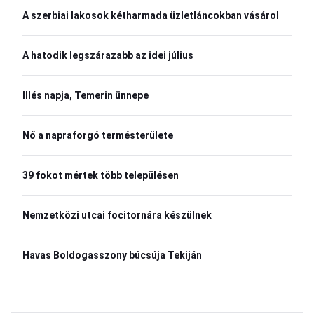
A szerbiai lakosok kétharmada üzletláncokban vásárol
A hatodik legszárazabb az idei július
Illés napja, Temerin ünnepe
Nő a napraforgó termésterülete
39 fokot mértek több településen
Nemzetközi utcai focitornára készülnek
Havas Boldogasszony búcsúja Tekiján