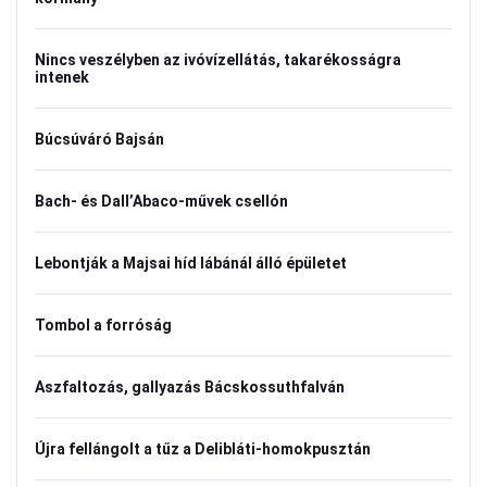
Nincs veszélyben az ivóvízellátás, takarékosságra
intenek
Búcsúváró Bajsán
Bach- és Dall’Abaco-művek csellón
Lebontják a Majsai híd lábánál álló épületet
Tombol a forróság
Aszfaltozás, gallyazás Bácskossuthfalván
Újra fellángolt a tűz a Delibláti-homokpusztán