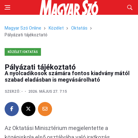
Magyar Szó Online
Közélet
Oktatás
Pályázati tájékoztató
KÖZÉLET/OKTATÁS
Pályázati tájékoztató
A nyolcadikosok számára fontos kiadvány mától
szabad eladásban is megvásárolható
SZERZŐ:
-
2026. MÁJUS 27. 7:15
Az Oktatási Minisztérium megjelentette a
középiskola első osztályába való iratkozás