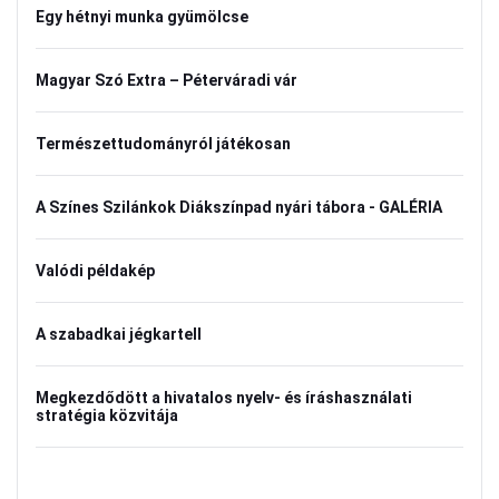
Egy hétnyi munka gyümölcse
Magyar Szó Extra – Péterváradi vár
Természettudományról játékosan
A Színes Szilánkok Diákszínpad nyári tábora - GALÉRIA
Valódi példakép
A szabadkai jégkartell
Megkezdődött a hivatalos nyelv- és íráshasználati
stratégia közvitája