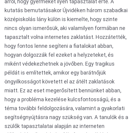
arról, hogy gyermekét ilyen tapasztalat érte. A
kutatás bemutatásakor Újvidéken három szabadkai
középiskolás lány külön is kiemelte, hogy szinte
nincs olyan ismerősük, aki valamilyen formában ne
tapasztalt volna internetes zaklatást. Hozzátették,
hogy fontos lenne segíteni a fiatalokat abban,
hogyan dolgozzák fel ezeket a helyzeteket, és
miként védekezhetnek a jövőben. Egy tragikus
példát is említettek, amikor egy barátnőjük
öngyilkosságot követett el az átélt zaklatások
miatt. Ez az eset megerősített bennünket abban,
hogy a probléma kezelése kulcsfontosságú, és a
téma további feldolgozására, valamint a gyakorlati
segítségnyújtásra nagy szükség van. A tanulók és a
szülők tapasztalatai alapján az interneten