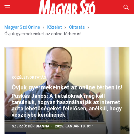
Magyar Szó Online
Közélet
Oktatás
Óvjuk gyermekeinket az online térben is!
KÖZÉLET/OKTATÁS
Óvjuk gyermekeinket az online térben is!
Puskás János: A fiataloknak meg kell
tanulniuk, hogyan használhatják az internet
adta lehetőségeket felelősen, anélkül, hogy
veszélybe kerülnének
SZERZŐ:
DÉR DIANNA
2025. JANUÁR 10. 9:11