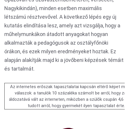
Nagykikindán), minden esetben maximális
létszámú résztvevővel. A következő lépés egy új
kutatás elindítása lesz, amely azt vizsgálja, hogy a
műhelymunkákon átadott anyagokat hogyan
alkalmazták a pedagógusok az osztályfőnöki
órákon, és ezek milyen eredményeket hoztak. Ez
alapján alakítják majd ki a jövőbeni képzések témáit
és tartalmát.
Az internetes erőszak tapasztalatai kapcsán eltérő képet mut
válaszok: a tanulók 10 százaléka számolt be arról, hogy zak
áldozatává vált az interneten, miközben a szülők csupán 4,6 s
tudott arról, hogy gyermekét ilyen tapasztalat érte.