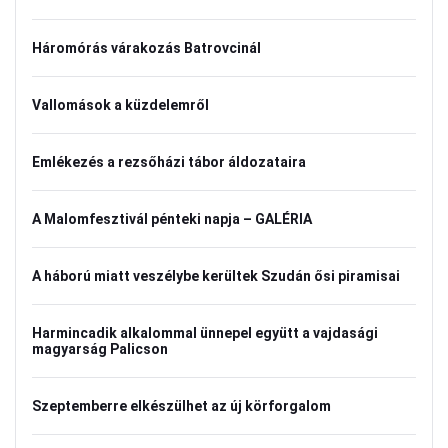
Háromórás várakozás Batrovcinál
Vallomások a küzdelemről
Emlékezés a rezsőházi tábor áldozataira
A Malomfesztivál pénteki napja – GALÉRIA
A háború miatt veszélybe kerültek Szudán ősi piramisai
Harmincadik alkalommal ünnepel együtt a vajdasági
magyarság Palicson
Szeptemberre elkészülhet az új körforgalom