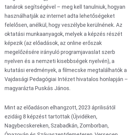
tanárok segítségével – meg kell tanulniuk, hogyan
használhatják az internet adta lehetőségeket
felelősen, anélkül, hogy veszélybe kerülnének. Az
oktatási munkaanyagok, melyek a képzés részét
képezik (az előadások, az online erőszak
megelőzésére irányuló programjavaslat szerb
nyelven és a nemzeti kisebbségek nyelvén), a
kutatási eredmények, a filmecske megtalálhatók a
Vajdasági Pedagógiai Intézet hivatalos honlapján –
magyarázta Puskás János.
Mint az előadáson elhangzott, 2023 áprilisától
ezidáig 8 képzést tartottak (Újvidéken,
Nagybecskereken, Szabadkán, Zomborban,
Ópazován és Szávaszentdemeteren, Versecen,