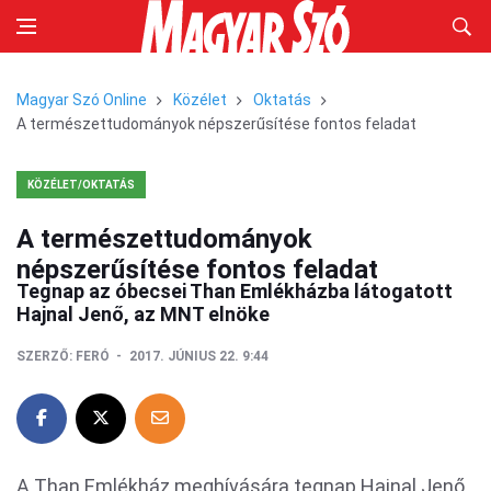
Magyar Szó Online
Közélet
Oktatás
A természettudományok népszerűsítése fontos feladat
KÖZÉLET/OKTATÁS
A természettudományok
népszerűsítése fontos feladat
Tegnap az óbecsei Than Emlékházba látogatott
Hajnal Jenő, az MNT elnöke
SZERZŐ:
FERÓ
2017. JÚNIUS 22. 9:44
A Than Emlékház meghívására tegnap Hajnal Jenő,