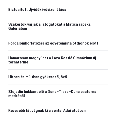
Biztosított Újvidék ivóvízellátása
Szakértők várják a látogatókat a Matica srpska
Galériában
Forgalomkorlátozás az egyetemista otthonok előtt
Hamarosan megnyílhat a Laza Kostić Gimnázium új
tornaterme
Hitben és múltban gyökerező jövő
Stojadin bukkant elő a Duna–Tisza–Duna csatorna
medréből
Kevesebb fát vágnak ki a zentai Adai utcában