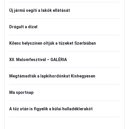
Új jármű segíti a lakók ellátását
Drágult a dízel
Kilenc helyszínen oltják a tüzeket Szerbiában
XII. Malomfesztivál – GALÉRIA
Megtámadták a lapkihordónkat Kishegyesen
Ma sportnap
A tűz után is figyelik a kúlai hulladéklerakót