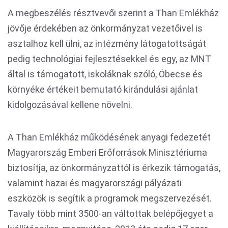
A megbeszélés résztvevői szerint a Than Emlékház
jövője érdekében az önkormányzat vezetőivel is
asztalhoz kell ülni, az intézmény látogatottságát
pedig technológiai fejlesztésekkel és egy, az MNT
által is támogatott, iskoláknak szóló, Óbecse és
környéke értékeit bemutató kirándulási ajánlat
kidolgozásával kellene növelni.
A Than Emlékház működésének anyagi fedezetét
Magyarország Emberi Erőforrások Minisztériuma
biztosítja, az önkormányzattól is érkezik támogatás,
valamint hazai és magyarországi pályázati
eszközök is segítik a programok megszervezését.
Tavaly több mint 3500-an váltottak belépőjegyet a