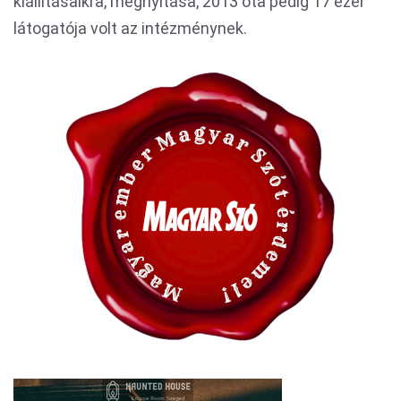
kiállításaikra, megnyitása, 2013 óta pedig 17 ezer
látogatója volt az intézménynek.