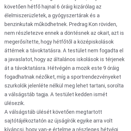
követően hétfő hajnal 6 óráig kizárólag az
élelmiszerüzletek, a gyógyszertárak és a
benzinkutak működhetnek. Predrag Kon röviden,
nem részletezve ennek a döntésnek az okait, azt is
megerősítette, hogy hétfőtől a középiskolások
áttérnek a távoktatásra. A testület nem fogadta el
a javaslatot, hogy az általános iskolások is térjenek
át a távoktatásra. Hétvégén a mozik este 9 óráig
fogadhatnak nézőket, míg a sportrendezvényeket
szurkolók jelenléte nélkül meg lehet tartani, sorolta
a válságstáb tagja. A testület kedden ismét
ülésezik.
A válságstáb ülését követően megtartott
sajtótájékoztatón az újságírók egyike arra volt
kíváncsi, hogy van-e értelme a részleges hétvégi