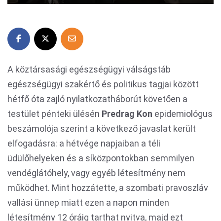
A köztársasági egészségügyi válságstáb
egészségügyi szakértő és politikus tagjai között
hétfő óta zajló nyilatkozatháborút követően a
testület pénteki ülésén
Predrag Kon
epidemiológus
beszámolója szerint a következő javaslat került
elfogadásra: a hétvége napjaiban a téli
üdülőhelyeken és a síközpontokban semmilyen
vendéglátóhely, vagy egyéb létesítmény nem
működhet. Mint hozzátette, a szombati pravoszláv
vallási ünnep miatt ezen a napon minden
létesítmény 12 óráig tarthat nyitva, majd ezt