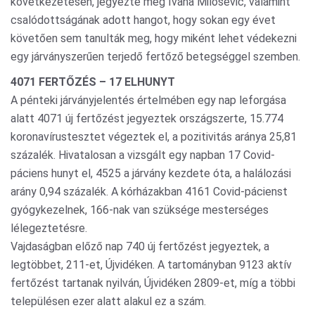
következetesen, jegyezte meg Ivana Milošević, valamint
csalódottságának adott hangot, hogy sokan egy évet
követően sem tanulták meg, hogy miként lehet védekezni
egy járványszerűen terjedő fertőző betegséggel szemben.
4071 FERTŐZÉS – 17 ELHUNYT
A pénteki járványjelentés értelmében egy nap leforgása
alatt 4071 új fertőzést jegyeztek országszerte, 15.774
koronavírustesztet végeztek el, a pozitivitás aránya 25,81
százalék. Hivatalosan a vizsgált egy napban 17 Covid-
páciens hunyt el, 4525 a járvány kezdete óta, a halálozási
arány 0,94 százalék. A kórházakban 4161 Covid-pácienst
gyógykezelnek, 166-nak van szüksége mesterséges
lélegeztetésre.
Vajdaságban előző nap 740 új fertőzést jegyeztek, a
legtöbbet, 211-et, Újvidéken. A tartományban 9123 aktív
fertőzést tartanak nyilván, Újvidéken 2809-et, míg a többi
településen ezer alatt alakul ez a szám.