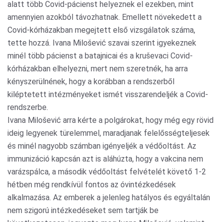
alatt több Covid-pácienst helyeznek el ezekben, mint
amennyien azokból távozhatnak. Emellett növekedett a
Covid-kórházakban megejtett első vizsgálatok száma,
tette hozzá. Ivana Milošević szavai szerint igyekeznek
minél több pácienst a batajnicai és a kruševaci Covid-
kórházakban elhelyezni, mert nem szeretnék, ha arra
kényszerülnének, hogy a korábban a rendszerből
kiléptetett intézményeket ismét visszarendeljék a Covid-
rendszerbe.
Ivana Milošević arra kérte a polgárokat, hogy még egy rövid
ideig legyenek türelemmel, maradjanak felelősségteljesek
és minél nagyobb számban igényeljék a védőoltást. Az
immunizáció kapcsán azt is aláhúzta, hogy a vakcina nem
varázspálca, a második védőoltást felvételét követő 1-2
hétben még rendkívül fontos az óvintézkedések
alkalmazása. Az emberek a jelenleg hatályos és egyáltalán
nem szigorú intézkedéseket sem tartják be