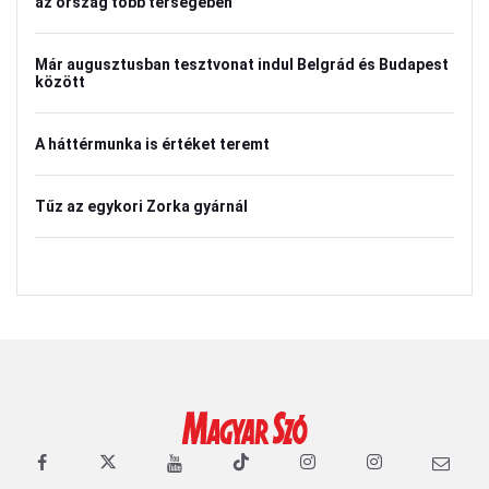
az ország több térségében
Már augusztusban tesztvonat indul Belgrád és Budapest
között
A háttérmunka is értéket teremt
Tűz az egykori Zorka gyárnál