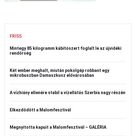
FRISS
Mintegy 85 kilogramm kábítószert foglalt le az újvidéki
rendőrség
Két ember meghalt, miután pokolgép robbant egy
mikrobuszban Damaszkusz elővárosában
A vízhiány ellenére stabil a vízellátás Szerbia nagy részén
Elkezdődött a Malomfesztivál
Megnyitotta kapuit a Malomfesztivál – GALÉRIA