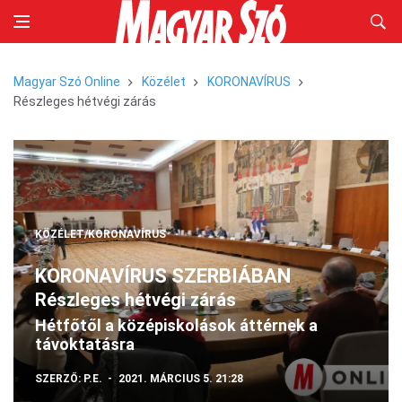
Magyar Szó Online
Közélet
KORONAVÍRUS
Részleges hétvégi zárás
KÖZÉLET/KORONAVÍRUS
KORONAVÍRUS SZERBIÁBAN
Részleges hétvégi zárás
Hétfőtől a középiskolások áttérnek a
távoktatásra
SZERZŐ:
P.E.
2021. MÁRCIUS 5. 21:28