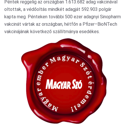
Péntek reggelig az országban 1.613.682 adag vakcinával
oltottak, a védőoltás mindkét adagját 592.903 polgár
kapta meg. Pénteken további 500 ezer adagnyi Sinopharm
vakcinát vártak az országban, hétfőn a Pfizer–BioNTech
vakcinájának következő szállítmánya esedékes.