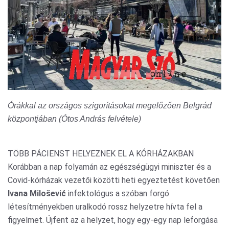
Órákkal az országos szigorításokat megelőzően Belgrád
központjában (Ótos András felvétele)
TÖBB PÁCIENST HELYEZNEK EL A KÓRHÁZAKBAN
Korábban a nap folyamán az egészségügyi miniszter és a
Covid-kórházak vezetői közötti heti egyeztetést követően
Ivana Milošević
infektológus a szóban forgó
létesítményekben uralkodó rossz helyzetre hívta fel a
figyelmet. Újfent az a helyzet, hogy egy-egy nap leforgása