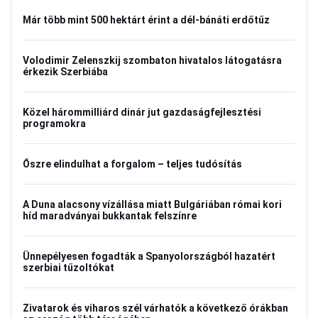
Már több mint 500 hektárt érint a dél-bánáti erdőtűz
Volodimir Zelenszkij szombaton hivatalos látogatásra
érkezik Szerbiába
Közel hárommilliárd dinár jut gazdaságfejlesztési
programokra
Őszre elindulhat a forgalom – teljes tudósítás
A Duna alacsony vízállása miatt Bulgáriában római kori
híd maradványai bukkantak felszínre
Ünnepélyesen fogadták a Spanyolországból hazatért
szerbiai tűzoltókat
Zivatarok és viharos szél várhatók a következő órákban