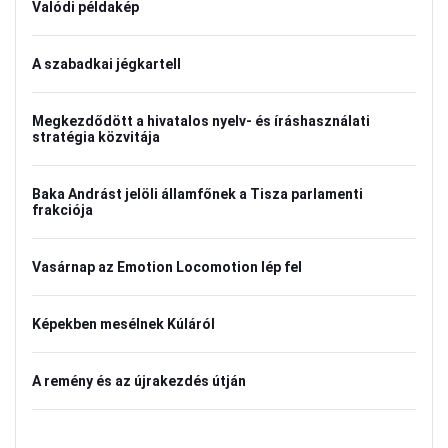
Valódi példakép
A szabadkai jégkartell
Megkezdődött a hivatalos nyelv- és íráshasználati
stratégia közvitája
Baka Andrást jelöli államfőnek a Tisza parlamenti
frakciója
Vasárnap az Emotion Locomotion lép fel
Képekben mesélnek Kúláról
A remény és az újrakezdés útján