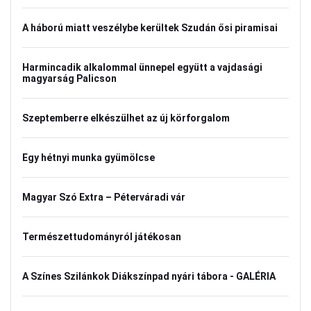
A háború miatt veszélybe kerültek Szudán ősi piramisai
Harmincadik alkalommal ünnepel együtt a vajdasági
magyarság Palicson
Szeptemberre elkészülhet az új körforgalom
Egy hétnyi munka gyümölcse
Magyar Szó Extra – Péterváradi vár
Természettudományról játékosan
A Színes Szilánkok Diákszínpad nyári tábora - GALÉRIA