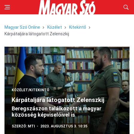
Magyar Szó Online
Közélet
Kitekintő
Kárpátaljára látogatott Zelenszkij
KÖZÉLET/KITEKINTŐ
Kárpátaljára látogatott Zelenszkij
Beregszászon találkozott a magyar
közösség képviselőivel is
SZERZŐ:
MTI
2023. AUGUSZTUS 3. 10:35