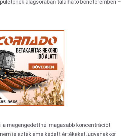
épületének alagsorában található boncteremben –
ki a megengedettnél magasabb koncentrációt
 nem jeleztek emelkedett értékeket, ugyanakkor