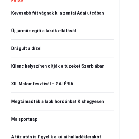
FRISS
Kevesebb fát vágnak ki a zentai Adai utcában
Új jármű segíti a lakók ellátását
Drágult a dízel
Kilenc helyszínen oltják a tüzeket Szerbiában
XII. Malomfesztivál – GALÉRIA
Megtámadták a lapkihordónkat Kishegyesen
Ma sportnap
A tűz után is figyelik a kúlai hulladéklerakót