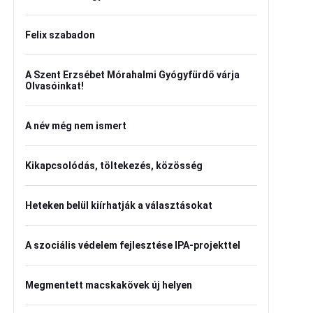
Felix szabadon
A Szent Erzsébet Mórahalmi Gyógyfürdő várja
Olvasóinkat!
A név még nem ismert
Kikapcsolódás, töltekezés, közösség
Heteken belül kiírhatják a választásokat
A szociális védelem fejlesztése IPA-projekttel
Megmentett macskakövek új helyen