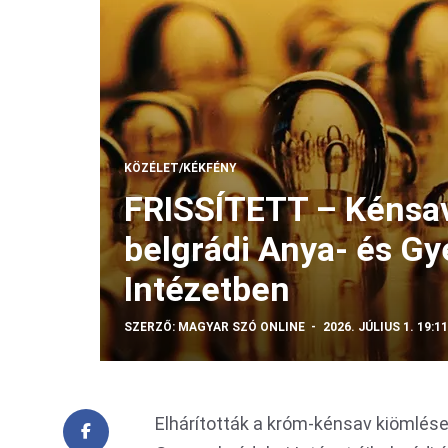
KÖZÉLET/KÉKFÉNY
FRISSÍTETT – Kénsav 
belgrádi Anya- és G
Intézetben
SZERZŐ:
MAGYAR SZÓ ONLINE
2026. JÚLIUS 1. 19:11
Elhárították a króm-kénsav kiömlése 