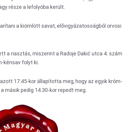
agy része a lefolyóba került.
arítani a kiömlött savat, elővigyázatosságból orvosi
.
ett a riasztás, miszerint a Radoje Dakić utca 4. szám
kénsav folyt ki.
azott 17.45-kor állapította meg, hogy az egyik króm-
 a másik pedig 14.30-kor repedt meg.