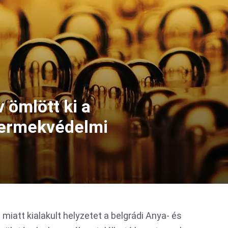
ömlött ki a
yermekvédelmi
miatt kialakult helyzetet a belgrádi Anya- és