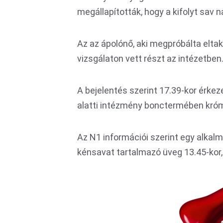
megállapították, hogy a kifolyt sav n
Az az ápolónő, aki megpróbálta eltak
vizsgálaton vett részt az intézetben
A bejelentés szerint 17.39-kor érkez
alatti intézmény bonctermében króm-
Az N1 információi szerint egy alkalm
kénsavat tartalmazó üveg 13.45-kor,