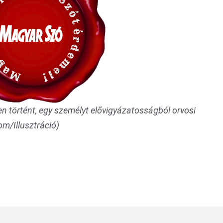
n történt, egy személyt elővigyázatosságból orvosi
om/Illusztráció)