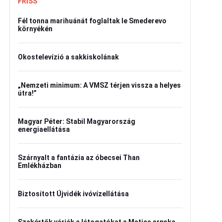
FRISS
Fél tonna marihuánát foglaltak le Smederevo
környékén
Okostelevízió a sakkiskolának
„Nemzeti minimum: A VMSZ térjen vissza a helyes
útra!”
Magyar Péter: Stabil Magyarország
energiaellátása
Szárnyalt a fantázia az óbecsei Than
Emlékházban
Biztosított Újvidék ivóvízellátása