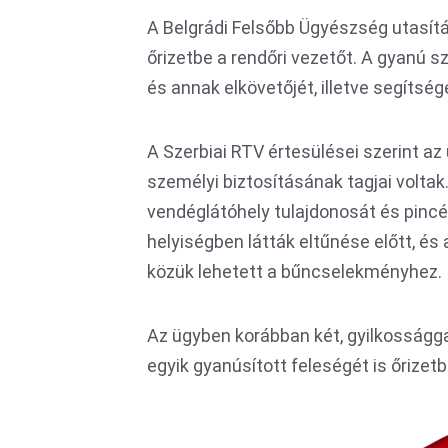
A Belgrádi Felsőbb Ügyészség utasít
őrizetbe a rendőri vezetőt. A gyanú 
és annak elkövetőjét, illetve segítsé
A Szerbiai RTV értesülései szerint az
személyi biztosításának tagjai volta
vendéglátóhely tulajdonosát és pincéré
helyiségben látták eltűnése előtt, és
közük lehetett a bűncselekményhez.
Az ügyben korábban két, gyilkosságga
egyik gyanúsított feleségét is őrizet