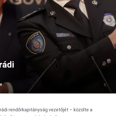
rádi
28
lgrádi rendőrkapitányság vezetőjét – közölte a