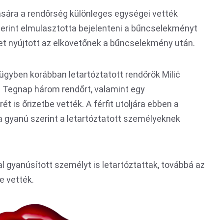
ására a rendőrség különleges egységei vették
szerint elmulasztotta bejelenteni a bűncselekményt
get nyújtott az elkövetőnek a bűncselekmény után.
 ügyben korábban letartóztatott rendőrök Milić
k. Tegnap három rendőrt, valamint egy
t is őrizetbe vették. A férfit utoljára ebben a
 a gyanú szerint a letartóztatott személyeknek
l gyanúsított személyt is letartóztattak, továbbá az
be vették.