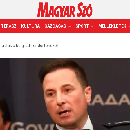
TERASZ
KULTÚRA
GAZDASÁG
SPORT
MELLÉKLETEK
tatták a belgrádi rendőrfőnököt