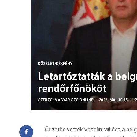
KÖZÉLET/KÉKFÉNY
Letartóztatták a belg
rendőrfőnököt
SZERZŐ:
MAGYAR SZÓ ONLINE
2026. MÁJUS 15. 11:
Őrizetbe vették Veselin Milićet, a be