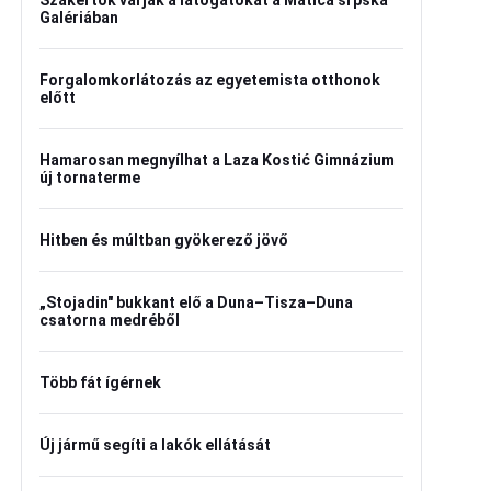
Szakértők várják a látogatókat a Matica srpska
Galériában
Forgalomkorlátozás az egyetemista otthonok
előtt
Hamarosan megnyílhat a Laza Kostić Gimnázium
új tornaterme
Hitben és múltban gyökerező jövő
„Stojadin" bukkant elő a Duna–Tisza–Duna
csatorna medréből
Több fát ígérnek
Új jármű segíti a lakók ellátását