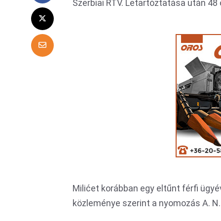
Szerbiai RTV. Letartóztatása után 48 ó
Milićet korábban egy eltűnt férfi ügy
közleménye szerint a nyomozás A. N. 