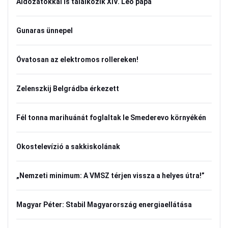
Áldozatokkal is találkozik XIV. Leó pápa
Gunaras ünnepel
Óvatosan az elektromos rollereken!
Zelenszkij Belgrádba érkezett
Fél tonna marihuánát foglaltak le Smederevo környékén
Okostelevízió a sakkiskolának
„Nemzeti minimum: A VMSZ térjen vissza a helyes útra!”
Magyar Péter: Stabil Magyarország energiaellátása