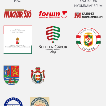
HÁZ
SAJTÓ- ÉS
NYOMDAMÚZEUM