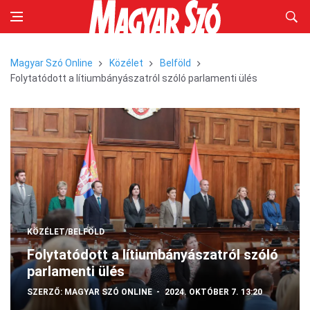
Magyar Szó Online
Közélet
Belföld
Folytatódott a lítiumbányászatról szóló parlamenti ülés
KÖZÉLET/BELFÖLD
Folytatódott a lítiumbányászatról szóló
parlamenti ülés
SZERZŐ:
MAGYAR SZÓ ONLINE
2024. OKTÓBER 7. 13:20