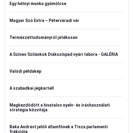
Egy hétnyi munka gyümölcse
Magyar Szó Extra – Péterváradi vár
Természettudományról játékosan
A Színes Szilánkok Diákszínpad nyári tábora - GALÉRIA
Valódi példakép
A szabadkai jégkartell
Megkezdődött a hivatalos nyelv- és íráshasználati
stratégia közvitája
Baka Andrást jelöli államfőnek a Tisza parlamenti
frakciója