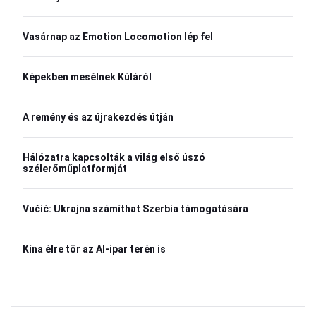
Vasárnap az Emotion Locomotion lép fel
Képekben mesélnek Kúláról
A remény és az újrakezdés útján
Hálózatra kapcsolták a világ első úszó
szélerőműplatformját
Vučić: Ukrajna számíthat Szerbia támogatására
Kína élre tör az AI-ipar terén is