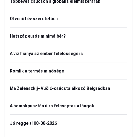
Többéves csúcson a globális élelmiszerárak
Ötvenöt év szeretetben
Hatszáz eurós minimálbér?
A víz hiánya az ember felelőssége is
Romlik a termés minősége
Ma Zelenszkij–Vučić-csúcstalálkozó Belgrádban
A homokpusztán újra felcsaptak a lángok
Jó reggelt! 08-08-2026