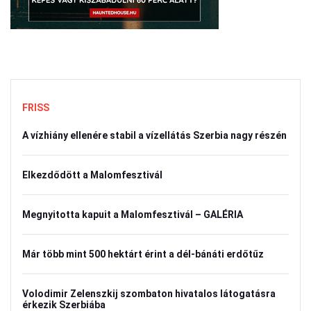
FRISS
A vízhiány ellenére stabil a vízellátás Szerbia nagy részén
Elkezdődött a Malomfesztivál
Megnyitotta kapuit a Malomfesztivál – GALÉRIA
Már több mint 500 hektárt érint a dél-bánáti erdőtűz
Volodimir Zelenszkij szombaton hivatalos látogatásra
érkezik Szerbiába