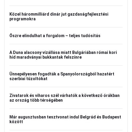
Közel hárommilliárd dinár jut gazdaságfejlesztési
programokra
Őszre elindulhat a forgalom – teljes tudósítás
A Duna alacsony vízállása miatt Bulgáriában római kori
híd maradványai bukkantak felszínre
Ünnepélyesen fogadták a Spanyolországból hazatért
szerbiai tűzoltókat
Zivatarok és viharos szél várhatók a következő órákban
az ország több térségében
Már augusztusban tesztvonat indul Belgrád és Budapest
között