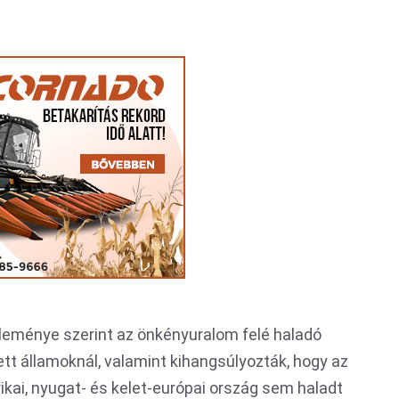
leménye szerint az önkényuralom felé haladó
ett államoknál, valamint kihangsúlyozták, hogy az
ikai, nyugat- és kelet-európai ország sem haladt