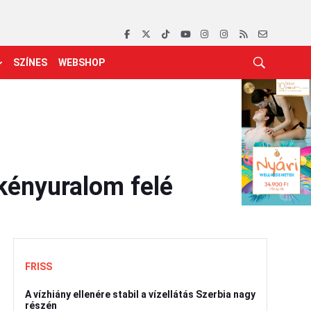
SZÍNES
WEBSHOP
kényuralom felé
FRISS
A vízhiány ellenére stabil a vízellátás Szerbia nagy
részén