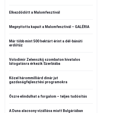
Elkezdődött a Malomfesztivál
Megnyitotta kapuit a Malomfesztivál – GALÉRIA
Már több mint 500 hektárt érint a dél-bánáti
erdőtűz
Volodimir Zelenszkij szombaton hivatalos
látogatásra érkezik Szerbiába
Közel hárommilliárd dinár jut
gazdaságfejlesztési programokra
Őszre elindulhat a forgalom – teljes tudósítás
A Duna alacsony vízállása miatt Bulgáriában