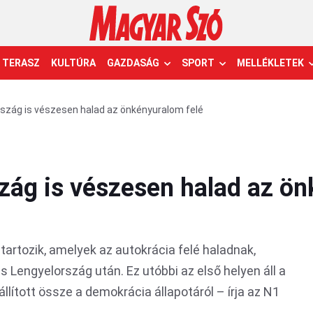
TERASZ
KULTÚRA
GAZDASÁG
SPORT
MELLÉKLETEK
szág is vészesen halad az önkényuralom felé
zág is vészesen halad az ön
 tartozik, amelyek az autokrácia felé haladnak,
s Lengyelország után. Ez utóbbi az első helyen áll a
llított össze a demokrácia állapotáról – írja az N1