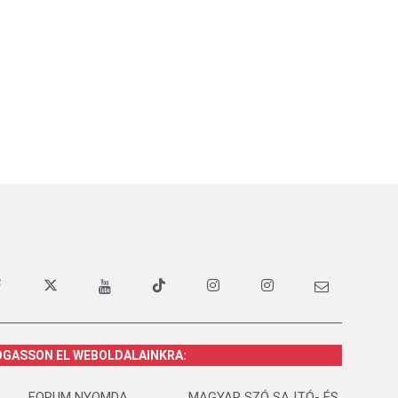
OGASSON EL WEBOLDALAINKRA:
FORUM NYOMDA
MAGYAR SZÓ SAJTÓ- ÉS