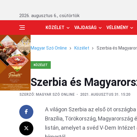
2026. augusztus 6., csütörtök
KÖZÉLET
VAJDASÁG
VÉLEMÉNY
Magyar Szó Online
Közélet
Szerbia és Magyaror
KÖZÉLET
Szerbia és Magyarors
SZERZŐ:
MAGYAR SZÓ ONLINE
2021. AUGUSZTUS 31. 15:20
A világon Szerbia az első öt országba
Brazília, Törökország, Magyarország é
listán, amelyet a svéd V-Dem Intézet á
hírportál.