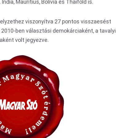
India, Mauritius, Bolívia és Thaiföld is.
 helyzethez viszonyítva 27 pontos visszaesést
a 2010-ben választási demokárciaként, a tavalyi
aként volt jegyezve.