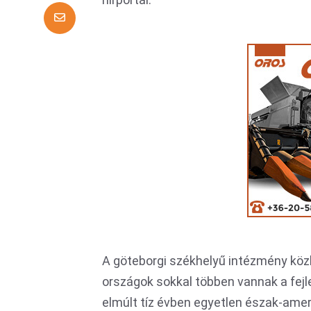
A göteborgi székhelyű intézmény köz
országok sokkal többen vannak a fejl
elmúlt tíz évben egyetlen észak-amer