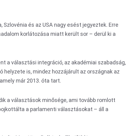
, Szlovénia és az USA nagy esést jegyeztek. Erre
rsadalom korlátozása miatt került sor – derül ki a
t a választási integráció, az akadémiai szabadság,
ó helyzete is, mindez hozzájárult az országnak az
amely már 2013. óta tart.
dik a választások minősége, ami tovább romlott
bojkottálta a parlamenti választásokat – áll a