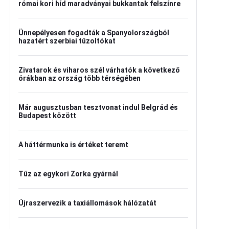
római kori híd maradványai bukkantak felszínre
Ünnepélyesen fogadták a Spanyolországból
hazatért szerbiai tűzoltókat
Zivatarok és viharos szél várhatók a következő
órákban az ország több térségében
Már augusztusban tesztvonat indul Belgrád és
Budapest között
A háttérmunka is értéket teremt
Tűz az egykori Zorka gyárnál
Újraszervezik a taxiállomások hálózatát