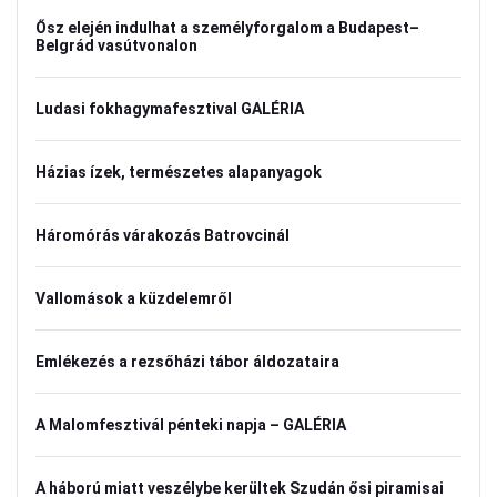
Ősz elején indulhat a személyforgalom a Budapest–
Belgrád vasútvonalon
Ludasi fokhagymafesztival GALÉRIA
Házias ízek, természetes alapanyagok
Háromórás várakozás Batrovcinál
Vallomások a küzdelemről
Emlékezés a rezsőházi tábor áldozataira
A Malomfesztivál pénteki napja – GALÉRIA
A háború miatt veszélybe kerültek Szudán ősi piramisai