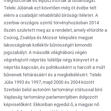
meghurcoltak és elpusztítottak ártatlanságát.
Teleki Júliának ezt követően még öt évébe telt
elérni a családját rehabilitáló bírósági ítéletet. A
szerbiai országos szintű törvényhozásban 2014
őszén született meg az a rendelet, amely eltörölte a
Csúrog, Zsablya és Mozsor település magyar
lakosságának kollektív bűnösségét kimondó
jogszabályt. A második világháború végén
végrehajtott népirtás túlélője négy könyvet írt a
népirtás kapcsán, és politikusként is harcolt a múlt
bűneinek feltárásáért és a megbékélésért. Teleki
Júlia 1993 és 1997, majd 2000 és 2004 között
Szerbián belül autonóm tartományi státussal bíró
Vajdaság tartományi parlamentjében dolgozott
képviselőként. Ekkoriban egyedül ő, a magyar nő