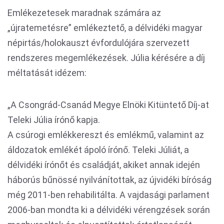
Emlékezetesek maradnak számára az
„újratemetésre” emlékeztető, a délvidéki magyar
népirtás/holokauszt évfordulójára szervezett
rendszeres megemlékezések. Júlia kérésére a díj
méltatását idézem:
„A Csongrád-Csanád Megye Elnöki Kitüntető Díj-at
Teleki Júlia írónő kapja.
A csúrogi emlékkereszt és emlékmű, valamint az
áldozatok emlékét ápoló írónő. Teleki Júliát, a
délvidéki írónőt és családját, akiket annak idején
háborús bűnössé nyilvánítottak, az újvidéki bíróság
még 2011-ben rehabilitálta. A vajdasági parlament
2006-ban mondta ki a délvidéki vérengzések során