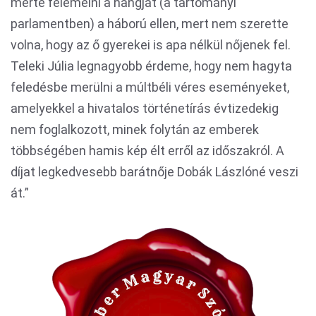
merte felemelni a hangját (a tartományi
parlamentben) a háború ellen, mert nem szerette
volna, hogy az ő gyerekei is apa nélkül nőjenek fel.
Teleki Júlia legnagyobb érdeme, hogy nem hagyta
feledésbe merülni a múltbéli véres eseményeket,
amelyekkel a hivatalos történetírás évtizedekig
nem foglalkozott, minek folytán az emberek
többségében hamis kép élt erről az időszakról. A
díjat legkedvesebb barátnője Dobák Lászlóné veszi
át.”