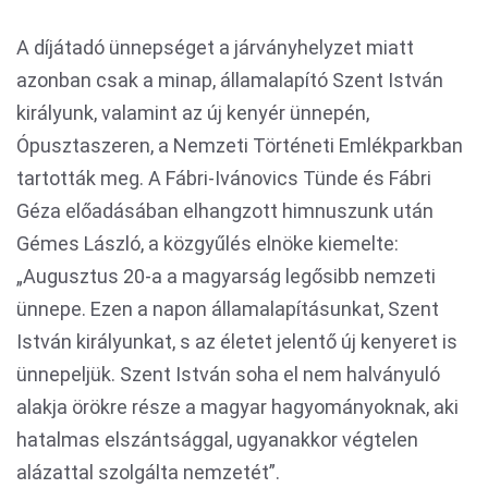
A díjátadó ünnepséget a járványhelyzet miatt
azonban csak a minap, államalapító Szent István
királyunk, valamint az új kenyér ünnepén,
Ópusztaszeren, a Nemzeti Történeti Emlékparkban
tartották meg. A Fábri-Ivánovics Tünde és Fábri
Géza előadásában elhangzott himnuszunk után
Gémes László, a közgyűlés elnöke kiemelte:
„Augusztus 20-a a magyarság legősibb nemzeti
ünnepe. Ezen a napon államalapításunkat, Szent
István királyunkat, s az életet jelentő új kenyeret is
ünnepeljük. Szent István soha el nem halványuló
alakja örökre része a magyar hagyományoknak, aki
hatalmas elszántsággal, ugyanakkor végtelen
alázattal szolgálta nemzetét”.