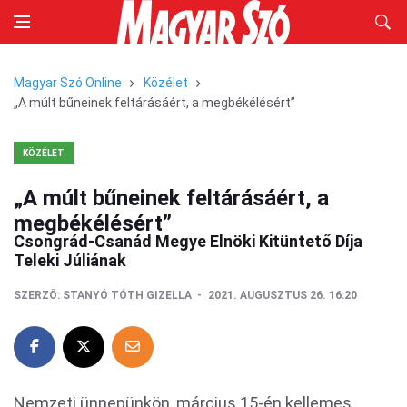
Magyar Szó Online
Közélet
„A múlt bűneinek feltárásáért, a megbékélésért”
KÖZÉLET
„A múlt bűneinek feltárásáért, a
megbékélésért”
Csongrád-Csanád Megye Elnöki Kitüntető Díja
Teleki Júliának
SZERZŐ:
STANYÓ TÓTH GIZELLA
2021. AUGUSZTUS 26. 16:20
Nemzeti ünnepünkön, március 15-én kellemes