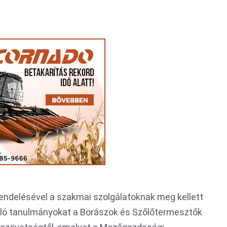
ndelésével a szakmai szolgálatoknak meg kellett
óló tanulmányokat a Borászok és Szőlőtermesztők