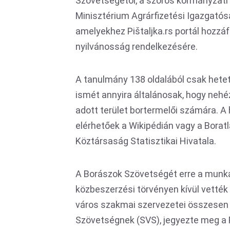
Szövetségétől, a szoros kormányzati
Minisztérium Agrárfizetési Igazgató
amelyekhez Pištaljka.rs portál hozzáf
nyilvánosság rendelkezésére.
A tanulmány 138 oldalából csak hete
ismét annyira általánosak, hogy nehé
adott terület bortermelői számára. A
elérhetőek a Wikipédián vagy a Bora
Köztársaság Statisztikai Hivatala.
A Borászok Szövetségét erre a munká
közbeszerzési törvényen kívül vették
város szakmai szervezetei összesen 12
Szövetségnek (SVS), jegyezte meg a 