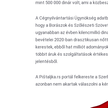
mint 500 000 dinár volt, ami a közbes
A Cégnyilvántartási Ügynökség adatbá
hogy a Borászok és Szőlészeti Szövet
ugyanabban az évben kilencmillió di
bevételei 2020-ban drasztikusan nőtt
kerestek, ebből hat milliót adományo
többit áruk és szolgáltatások értékes
jelentésből.
A Pištaljka.rs portál felkereste a Sz
azonban nem akartak válaszolni a ké