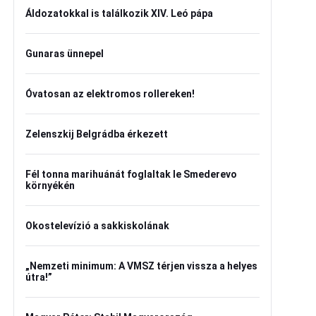
Áldozatokkal is találkozik XIV. Leó pápa
Gunaras ünnepel
Óvatosan az elektromos rollereken!
Zelenszkij Belgrádba érkezett
Fél tonna marihuánát foglaltak le Smederevo
környékén
Okostelevízió a sakkiskolának
„Nemzeti minimum: A VMSZ térjen vissza a helyes
útra!”