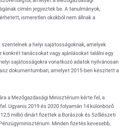
 szövetségtől, amelyet a Mezőgazdasági
ságának címén jegyeztek be. A tanulmányok,
érhetett, ismeretlen okokból nem állnak a
t szentelnek a helyi sajátosságoknak, amelyek
z konkrét tanácsokat vagy ajánlásokat találni egy
 helyi sajátosságokra vonatkozó adatok nyilvánosan
tlasz dokumentumban, amelyet 2015-ben készített a
ra a Mezőgazdasági Minisztérium kérte fel, a
 fel. Ugyanis 2019 és 2020 folyamán 14 különböző
,5 millió dinárt fizettek a Borászok és Szőlészeti
Pénzügyminisztérium. Minden fizetés kevesebb,