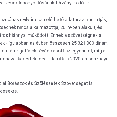
zerzések lebonyolításának törvényi korlátja.
zisának nyilvánosan elérhető adatai azt mutatják,
ségnek nincs alkalmazottja, 2019-ben alakult, és
náros hiánnyal működött. Ennek a szövetségnek a
ek - így abban az évben összesen 25 321 000 dinárt
k és támogatások révén kapott az egyesület, míg a
ítésével keresték meg - derül ki a 2020-as pénzügyi
erbiai Borászok és Szőlészetek Szövetségét is,
rdésekre.