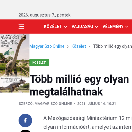
2026. augusztus 7., péntek
KÖZÉLET
VAJDASÁG
VÉLEMÉNY
Magyar Szó Online
Közélet
Több millió egy olya
KÖZÉLET
Több millió egy olyan
megtalálhatnak
SZERZŐ:
MAGYAR SZÓ ONLINE
2021. JÚLIUS 14. 10:21
A Mezőgazdasági Minisztérium 12 mill
olyan információért, amelyet az inter