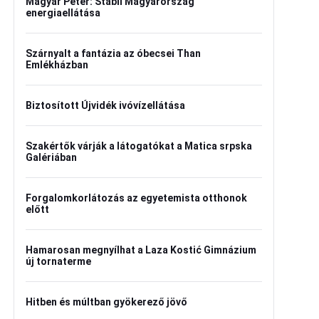
Magyar Péter: Stabil Magyarország
energiaellátása
Szárnyalt a fantázia az óbecsei Than
Emlékházban
Biztosított Újvidék ivóvízellátása
Szakértők várják a látogatókat a Matica srpska
Galériában
Forgalomkorlátozás az egyetemista otthonok
előtt
Hamarosan megnyílhat a Laza Kostić Gimnázium
új tornaterme
Hitben és múltban gyökerező jövő