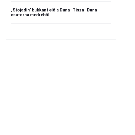
„Stojadin" bukkant elő a Duna–Tisza–Duna
csatorna medréből