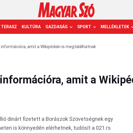
TERASZ
KULTÚRA
GAZDASÁG
SPORT
MELLÉKLETEK
n információra, amit a Wikipédián is megtalálhatnak
 információra, amit a Wikipé
ió dinárt fizetett a Borászok Szövetségnek egy
neten is könnyedén elérhetnek, tudósít a 021.rs