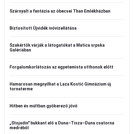
Szárnyalt a fantázia az óbecsei Than Emlékházban
Biztosított Újvidék ivóvízellátása
Szakértők várják a látogatókat a Matica srpska
Galériában
Forgalomkorlátozás az egyetemista otthonok előtt
Hamarosan megnyílhat a Laza Kostić Gimnázium új
tornaterme
Hitben és múltban gyökerező jövő
„Stojadin" bukkant elő a Duna–Tisza–Duna csatorna
medréből