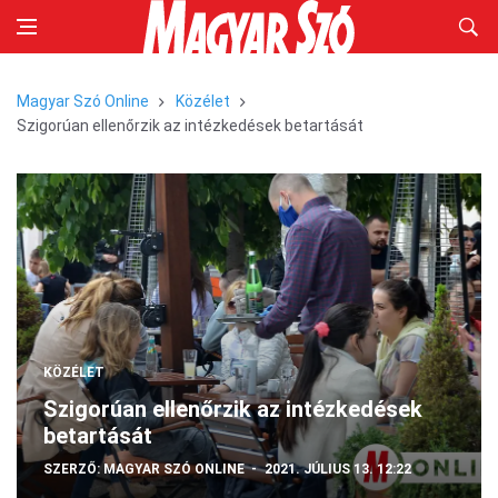
Magyar Szó Online
Közélet
Szigorúan ellenőrzik az intézkedések betartását
KÖZÉLET
Szigorúan ellenőrzik az intézkedések
betartását
SZERZŐ:
MAGYAR SZÓ ONLINE
2021. JÚLIUS 13. 12:22