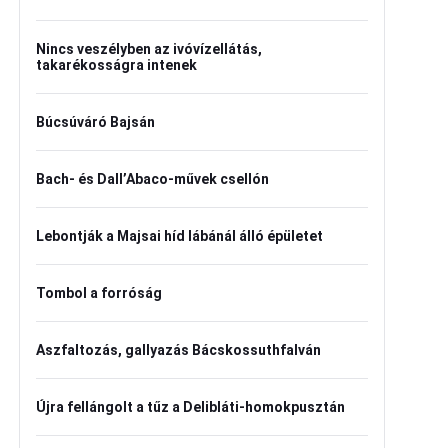
Nincs veszélyben az ivóvízellátás,
takarékosságra intenek
Búcsúváró Bajsán
Bach- és Dall’Abaco-művek csellón
Lebontják a Majsai híd lábánál álló épületet
Tombol a forróság
Aszfaltozás, gallyazás Bácskossuthfalván
Újra fellángolt a tűz a Delibláti-homokpusztán