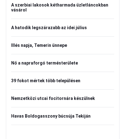
A szerbiai lakosok kétharmada üzletláncokban
vásárol
A hatodik legszárazabb az idei július
Illés napja, Temerin ünnepe
Nő a napraforgó termésterülete
39 fokot mértek több településen
Nemzetközi utcai focitornára készülnek
Havas Boldogasszony búcsúja Tekiján