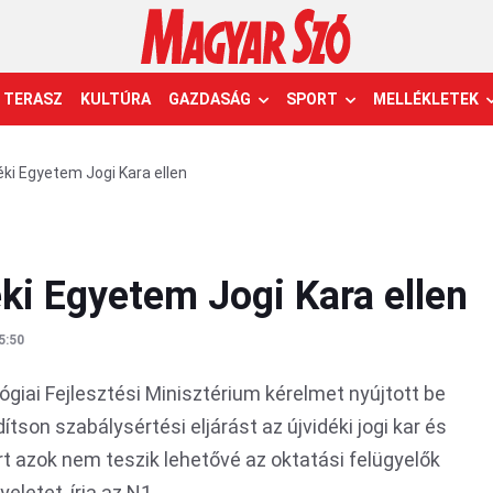
TERASZ
KULTÚRA
GAZDASÁG
SPORT
MELLÉKLETEK
déki Egyetem Jogi Kara ellen
éki Egyetem Jogi Kara ellen
5:50
iai Fejlesztési Minisztérium kérelmet nyújtott be
ítson szabálysértési eljárást az újvidéki jogi kar és
ert azok nem teszik lehetővé az oktatási felügyelők
eletet, írja az N1.