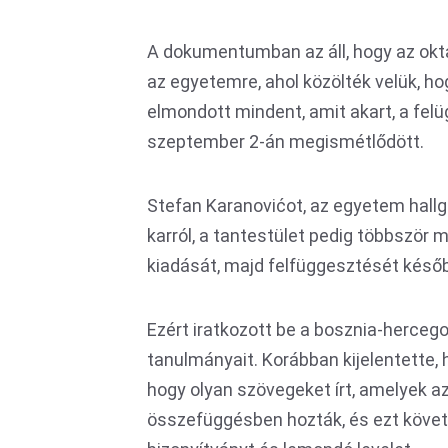
A dokumentumban az áll, hogy az okt
az egyetemre, ahol közölték velük, ho
elmondott mindent, amit akart, a felü
szeptember 2-án megismétlődött.
Stefan Karanovićot, az egyetem hallg
karról, a tantestület pedig többször 
kiadását, majd felfüggesztését kés
Ezért iratkozott be a bosznia-hercegovi
tanulmányait. Korábban kijelentette, 
hogy olyan szövegeket írt, amelyek a
összefüggésben hozták, és ezt követ