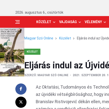
2026. augusztus 6., csütörtök
KÖZÉLET
VAJDASÁG
VÉLEMÉNY
Magyar Szó Online
Közélet
Eljárás indul az Újvi
KÖZÉLET
Eljárás indul az Újvid
SZERZŐ:
MAGYAR SZÓ ONLINE
2021. SZEPTEMBER 20. 1
Az Oktatási, Tudományos és Technológ
az újvidéki vétségbírósághoz, hogy ind
Branislav Ristivojević dékán ellen, m
számára a rendkívüli ellenőrzési felügy