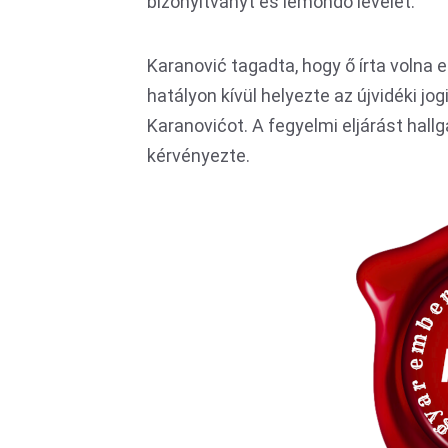
bizonyítványt és lemondó levelet.
Karanović tagadta, hogy ő írta volna 
hatályon kívül helyezte az újvidéki j
Karanovićot. A fegyelmi eljárást hallg
kérvényezte.