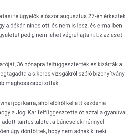
atási felügyelők először augusztus 27-én érkeztek
gy a dékán nincs ott, és nem is lesz, és e-mailben
gyeletet pedig nem lehet végrehajtani. Ez az eset
atóját, 36 hónapra felfüggesztették és kizárták a
megtagadta a sikeres vizsgákról szóló bizonyítvány
őbb meghosszabbították.
nai jogi karra, ahol elölről kellett kezdenie
hogy a Jogi Kar felfüggesztette őt azzal a gyanúval,
z adott tantestületet a bűncselekménnyel
ően úgy döntöttek, hogy nem adnak ki neki