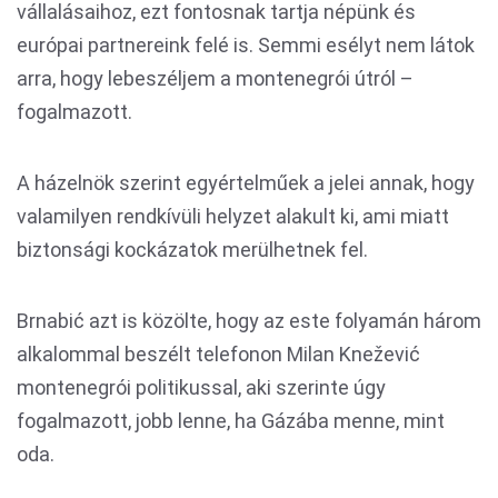
vállalásaihoz, ezt fontosnak tartja népünk és
európai partnereink felé is. Semmi esélyt nem látok
arra, hogy lebeszéljem a montenegrói útról –
fogalmazott.
A házelnök szerint egyértelműek a jelei annak, hogy
valamilyen rendkívüli helyzet alakult ki, ami miatt
biztonsági kockázatok merülhetnek fel.
Brnabić azt is közölte, hogy az este folyamán három
alkalommal beszélt telefonon Milan Knežević
montenegrói politikussal, aki szerinte úgy
fogalmazott, jobb lenne, ha Gázába menne, mint
oda.