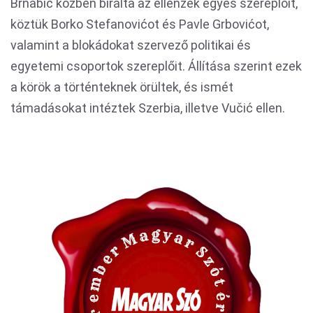
Brnabić közben bírálta az ellenzék egyes szereplőit,
köztük Borko Stefanovićot és Pavle Grbovićot,
valamint a blokádokat szervező politikai és
egyetemi csoportok szereplőit. Állítása szerint ezek
a körök a történteknek örültek, és ismét
támadásokat intéztek Szerbia, illetve Vučić ellen.