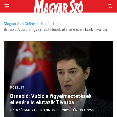
Magyar Szó Online
Közélet
Brnabić: Vučić a figyelmeztetések ellenére is elutazik Tivatba
KÖZÉLET
Brnabić: Vučić a figyelmeztetések
ellenére is elutazik Tivatba
SZERZŐ:
MAGYAR SZÓ ONLINE
2026. JÚNIUS 4. 9:50