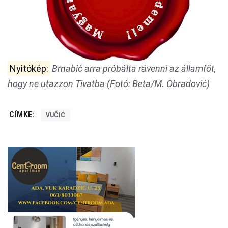
Nyitókép:
Brnabić arra próbálta rávenni az államfőt,
hogy ne utazzon Tivatba (Fotó: Beta/M. Obradović)
CÍMKE:
VUČIĆ