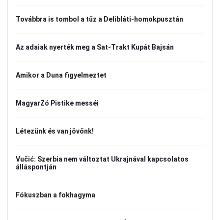
Továbbra is tombol a tűz a Delibláti-homokpusztán
Az adaiak nyerték meg a Sat-Trakt Kupát Bajsán
Amikor a Duna figyelmeztet
MagyarZó Pistike messéi
Létezünk és van jövőnk!
Vučić: Szerbia nem változtat Ukrajnával kapcsolatos
álláspontján
Fókuszban a fokhagyma