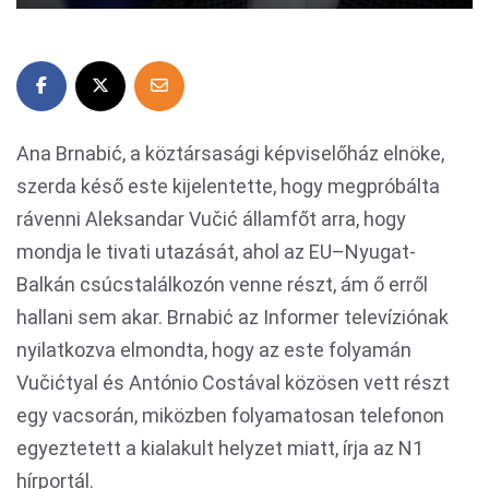
Ana Brnabić, a köztársasági képviselőház elnöke,
szerda késő este kijelentette, hogy megpróbálta
rávenni Aleksandar Vučić államfőt arra, hogy
mondja le tivati utazását, ahol az EU–Nyugat-
Balkán csúcstalálkozón venne részt, ám ő erről
hallani sem akar. Brnabić az Informer televíziónak
nyilatkozva elmondta, hogy az este folyamán
Vučićtyal és António Costával közösen vett részt
egy vacsorán, miközben folyamatosan telefonon
egyeztetett a kialakult helyzet miatt, írja az N1
hírportál.