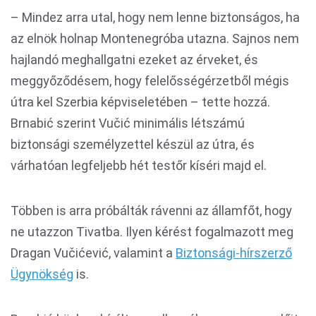
– Mindez arra utal, hogy nem lenne biztonságos, ha
az elnök holnap Montenegróba utazna. Sajnos nem
hajlandó meghallgatni ezeket az érveket, és
meggyőződésem, hogy felelősségérzetből mégis
útra kel Szerbia képviseletében – tette hozzá.
Brnabić szerint Vučić minimális létszámú
biztonsági személyzettel készül az útra, és
várhatóan legfeljebb hét testőr kíséri majd el.
Többen is arra próbálták rávenni az államfőt, hogy
ne utazzon Tivatba. Ilyen kérést fogalmazott meg
Dragan Vučićević, valamint a
Biztonsági-hírszerző
Ügynökség
is.