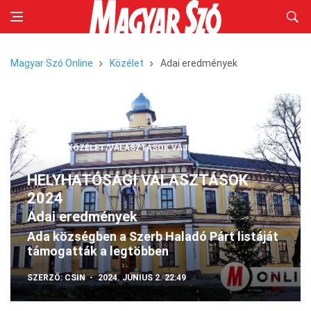
Magyar Szó Online
Közélet
Adai eredmények
KÖZÉLET
KÖZÉLET/VÁLASZTÁSOK
VAJDASÁG/ADA
HELYHATÓSÁGI VÁLASZTÁSOK
2024
Adai eredmények
Ada községben a Szerb Haladó Párt listáját
támogatták a legtöbben
SZERZŐ:
CSIN
2024. JÚNIUS 2. 22:49