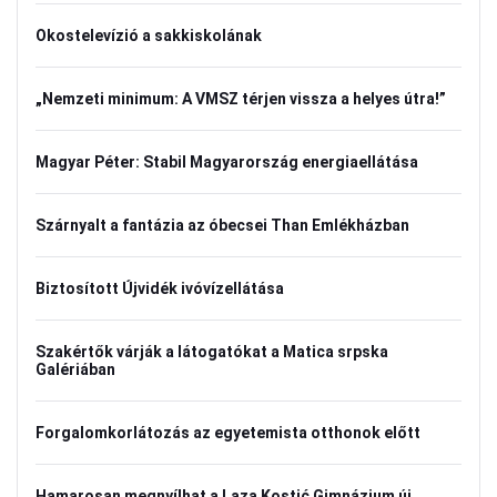
Okostelevízió a sakkiskolának
„Nemzeti minimum: A VMSZ térjen vissza a helyes útra!”
Magyar Péter: Stabil Magyarország energiaellátása
Szárnyalt a fantázia az óbecsei Than Emlékházban
Biztosított Újvidék ivóvízellátása
Szakértők várják a látogatókat a Matica srpska
Galériában
Forgalomkorlátozás az egyetemista otthonok előtt
Hamarosan megnyílhat a Laza Kostić Gimnázium új