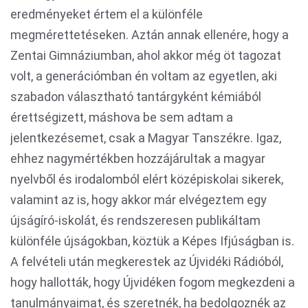
eredményeket értem el a különféle
megmérettetéseken. Aztán annak ellenére, hogy a
Zentai Gimnáziumban, ahol akkor még öt tagozat
volt, a generációmban én voltam az egyetlen, aki
szabadon választható tantárgyként kémiából
érettségizett, máshova be sem adtam a
jelentkezésemet, csak a Magyar Tanszékre. Igaz,
ehhez nagymértékben hozzájárultak a magyar
nyelvből és irodalomból elért középiskolai sikerek,
valamint az is, hogy akkor már elvégeztem egy
újságíró-iskolát, és rendszeresen publikáltam
különféle újságokban, köztük a Képes Ifjúságban is.
A felvételi után megkerestek az Újvidéki Rádióból,
hogy hallották, hogy Újvidéken fogom megkezdeni a
tanulmányaimat, és szeretnék, ha bedolgoznék az