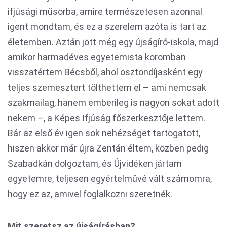
ifjúsági műsorba, amire természetesen azonnal
igent mondtam, és ez a szerelem azóta is tart az
életemben. Aztán jött még egy újságíró-iskola, majd
amikor harmadéves egyetemista koromban
visszatértem Bécsből, ahol ösztöndíjasként egy
teljes szemesztert tölthettem el – ami nemcsak
szakmailag, hanem emberileg is nagyon sokat adott
nekem –, a Képes Ifjúság főszerkesztője lettem.
Bár az első év igen sok nehézséget tartogatott,
hiszen akkor már újra Zentán éltem, közben pedig
Szabadkán dolgoztam, és Újvidéken jártam
egyetemre, teljesen egyértelművé vált számomra,
hogy ez az, amivel foglalkozni szeretnék.
Mit szeretsz az újságírásban?