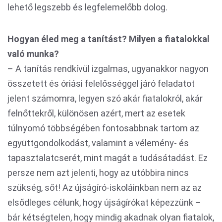
lehető legszebb és legfelemelőbb dolog.
Hogyan éled meg a tanítást? Milyen a fiatalokkal
való munka?
– A tanítás rendkívül izgalmas, ugyanakkor nagyon
összetett és óriási felelősséggel járó feladatot
jelent számomra, legyen szó akár fiatalokról, akár
felnőttekről, különösen azért, mert az esetek
túlnyomó többségében fontosabbnak tartom az
együttgondolkodást, valamint a vélemény- és
tapasztalatcserét, mint magát a tudásátadást. Ez
persze nem azt jelenti, hogy az utóbbira nincs
szükség, sőt! Az újságíró-iskoláinkban nem az az
elsődleges célunk, hogy újságírókat képezzünk –
bár kétségtelen, hogy mindig akadnak olyan fiatalok,