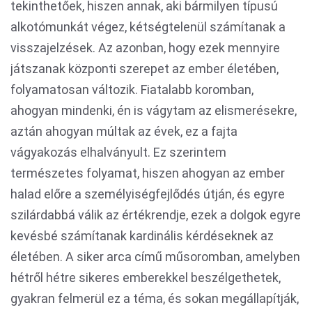
tekinthetőek, hiszen annak, aki bármilyen típusú
alkotómunkát végez, kétségtelenül számítanak a
visszajelzések. Az azonban, hogy ezek mennyire
játszanak központi szerepet az ember életében,
folyamatosan változik. Fiatalabb koromban,
ahogyan mindenki, én is vágytam az elismerésekre,
aztán ahogyan múltak az évek, ez a fajta
vágyakozás elhalványult. Ez szerintem
természetes folyamat, hiszen ahogyan az ember
halad előre a személyiségfejlődés útján, és egyre
szilárdabbá válik az értékrendje, ezek a dolgok egyre
kevésbé számítanak kardinális kérdéseknek az
életében. A siker arca című műsoromban, amelyben
hétről hétre sikeres emberekkel beszélgethetek,
gyakran felmerül ez a téma, és sokan megállapítják,