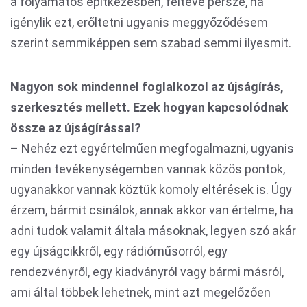
a folyamatos építkezésben, feltéve persze, ha
igénylik ezt, erőltetni ugyanis meggyőződésem
szerint semmiképpen sem szabad semmi ilyesmit.
Nagyon sok mindennel foglalkozol az újságírás,
szerkesztés mellett. Ezek hogyan kapcsolódnak
össze az újságírással?
– Nehéz ezt egyértelműen megfogalmazni, ugyanis
minden tevékenységemben vannak közös pontok,
ugyanakkor vannak köztük komoly eltérések is. Úgy
érzem, bármit csinálok, annak akkor van értelme, ha
adni tudok valamit általa másoknak, legyen szó akár
egy újságcikkről, egy rádióműsorról, egy
rendezvényről, egy kiadványról vagy bármi másról,
ami által többek lehetnek, mint azt megelőzően