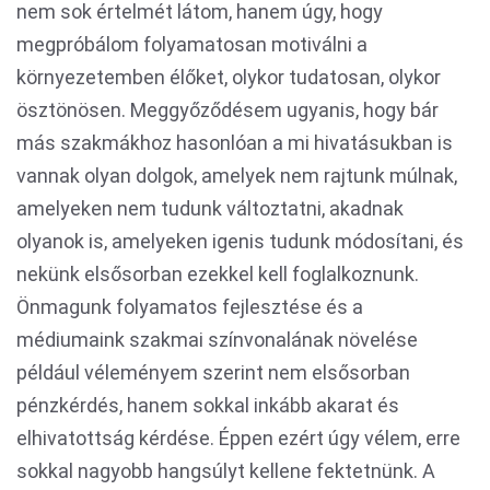
nem sok értelmét látom, hanem úgy, hogy
megpróbálom folyamatosan motiválni a
környezetemben élőket, olykor tudatosan, olykor
ösztönösen. Meggyőződésem ugyanis, hogy bár
más szakmákhoz hasonlóan a mi hivatásukban is
vannak olyan dolgok, amelyek nem rajtunk múlnak,
amelyeken nem tudunk változtatni, akadnak
olyanok is, amelyeken igenis tudunk módosítani, és
nekünk elsősorban ezekkel kell foglalkoznunk.
Önmagunk folyamatos fejlesztése és a
médiumaink szakmai színvonalának növelése
például véleményem szerint nem elsősorban
pénzkérdés, hanem sokkal inkább akarat és
elhivatottság kérdése. Éppen ezért úgy vélem, erre
sokkal nagyobb hangsúlyt kellene fektetnünk. A