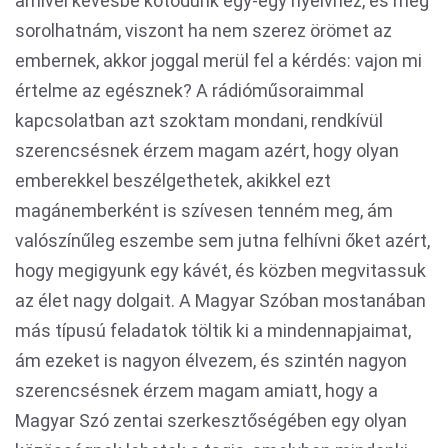
amivel kevésbé kötődünk egy-egy nyelvhez, és még
sorolhatnám, viszont ha nem szerez örömet az
embernek, akkor joggal merül fel a kérdés: vajon mi
értelme az egésznek? A rádióműsoraimmal
kapcsolatban azt szoktam mondani, rendkívül
szerencsésnek érzem magam azért, hogy olyan
emberekkel beszélgethetek, akikkel ezt
magánemberként is szívesen tenném meg, ám
valószínűleg eszembe sem jutna felhívni őket azért,
hogy megigyunk egy kávét, és közben megvitassuk
az élet nagy dolgait. A Magyar Szóban mostanában
más típusú feladatok töltik ki a mindennapjaimat,
ám ezeket is nagyon élvezem, és szintén nagyon
szerencsésnek érzem magam amiatt, hogy a
Magyar Szó zentai szerkesztőségében egy olyan