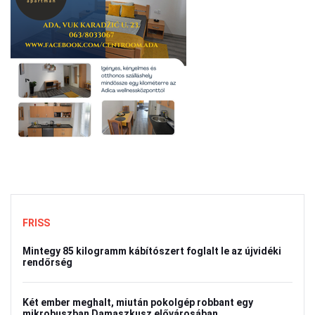
FRISS
Mintegy 85 kilogramm kábítószert foglalt le az újvidéki
rendőrség
Két ember meghalt, miután pokolgép robbant egy
mikrobuszban Damaszkusz elővárosában