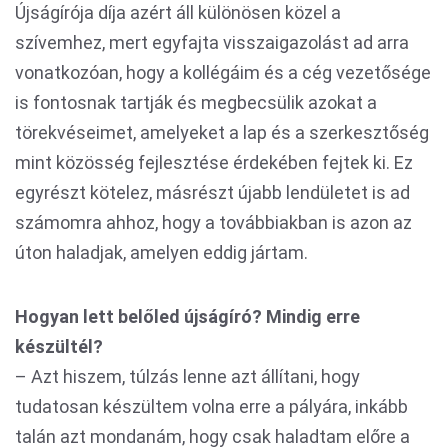
Újságírója díja azért áll különösen közel a
szívemhez, mert egyfajta visszaigazolást ad arra
vonatkozóan, hogy a kollégáim és a cég vezetősége
is fontosnak tartják és megbecsülik azokat a
törekvéseimet, amelyeket a lap és a szerkesztőség
mint közösség fejlesztése érdekében fejtek ki. Ez
egyrészt kötelez, másrészt újabb lendületet is ad
számomra ahhoz, hogy a továbbiakban is azon az
úton haladjak, amelyen eddig jártam.
Hogyan lett belőled újságíró? Mindig erre
készültél?
– Azt hiszem, túlzás lenne azt állítani, hogy
tudatosan készültem volna erre a pályára, inkább
talán azt mondanám, hogy csak haladtam előre a