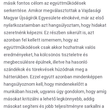
másik fontos célom az együttműködések
serkentése. Amikor megválasztottak a Vajdasági
Magyar Újságírók Egyesülete elnökévé, már az első
nyilatkozataimban azt hangsúlyoztam, hogy hidakat
szeretnénk képezni. Ez részben sikerült is, azt
azonban fel kellett ismernem, hogy az
együttműködések csak akkor hozhatnak valós
eredményeket, ha kölcsönös tiszteletre és
megbecsülésre épülnek, illetve ha hasonló
szándékok és törekvések húzódnak meg a
hátterükben. Ezzel együtt azonban mindenképpen
hangsúlyoznom kell, hogy mindenekelőtt a
munkában hiszek, ugyanis úgy gondolom, hogy amíg
másokat kritizálni a lehető legkönnyebb, addig
másokat segíteni és jobb teljesítményre sarkallni a