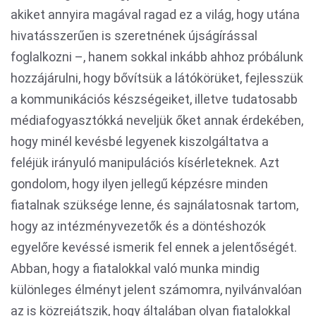
akiket annyira magával ragad ez a világ, hogy utána
hivatásszerűen is szeretnének újságírással
foglalkozni –, hanem sokkal inkább ahhoz próbálunk
hozzájárulni, hogy bővítsük a látókörüket, fejlesszük
a kommunikációs készségeiket, illetve tudatosabb
médiafogyasztókká neveljük őket annak érdekében,
hogy minél kevésbé legyenek kiszolgáltatva a
feléjük irányuló manipulációs kísérleteknek. Azt
gondolom, hogy ilyen jellegű képzésre minden
fiatalnak szüksége lenne, és sajnálatosnak tartom,
hogy az intézményvezetők és a döntéshozók
egyelőre kevéssé ismerik fel ennek a jelentőségét.
Abban, hogy a fiatalokkal való munka mindig
különleges élményt jelent számomra, nyilvánvalóan
az is közrejátszik, hogy általában olyan fiatalokkal