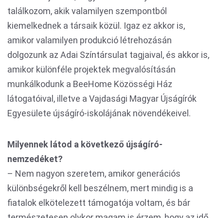
találkozom, akik valamilyen szempontból
kiemelkednek a társaik közül. Igaz ez akkor is,
amikor valamilyen produkció létrehozásán
dolgozunk az Adai Színtársulat tagjaival, és akkor is,
amikor különféle projektek megvalósításán
munkálkodunk a BeeHome Közösségi Ház
látogatóival, illetve a Vajdasági Magyar Újságírók
Egyesülete újságíró-iskolájának növendékeivel.
Milyennek látod a következő újságíró-
nemzedéket?
– Nem nagyon szeretem, amikor generációs
különbségekről kell beszélnem, mert mindig is a
fiatalok elkötelezett támogatója voltam, és bár
természetesen olykor magam is érzem, hogy az idő