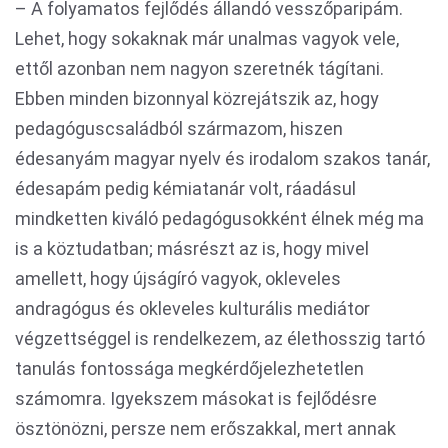
– A folyamatos fejlődés állandó vesszőparipám.
Lehet, hogy sokaknak már unalmas vagyok vele,
ettől azonban nem nagyon szeretnék tágítani.
Ebben minden bizonnyal közrejátszik az, hogy
pedagóguscsaládból származom, hiszen
édesanyám magyar nyelv és irodalom szakos tanár,
édesapám pedig kémiatanár volt, ráadásul
mindketten kiváló pedagógusokként élnek még ma
is a köztudatban; másrészt az is, hogy mivel
amellett, hogy újságíró vagyok, okleveles
andragógus és okleveles kulturális mediátor
végzettséggel is rendelkezem, az élethosszig tartó
tanulás fontossága megkérdőjelezhetetlen
számomra. Igyekszem másokat is fejlődésre
ösztönözni, persze nem erőszakkal, mert annak