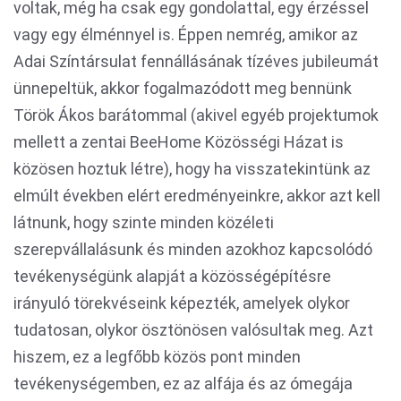
voltak, még ha csak egy gondolattal, egy érzéssel
vagy egy élménnyel is. Éppen nemrég, amikor az
Adai Színtársulat fennállásának tízéves jubileumát
ünnepeltük, akkor fogalmazódott meg bennünk
Török Ákos barátommal (akivel egyéb projektumok
mellett a zentai BeeHome Közösségi Házat is
közösen hoztuk létre), hogy ha visszatekintünk az
elmúlt években elért eredményeinkre, akkor azt kell
látnunk, hogy szinte minden közéleti
szerepvállalásunk és minden azokhoz kapcsolódó
tevékenységünk alapját a közösségépítésre
irányuló törekvéseink képezték, amelyek olykor
tudatosan, olykor ösztönösen valósultak meg. Azt
hiszem, ez a legfőbb közös pont minden
tevékenységemben, ez az alfája és az ómegája