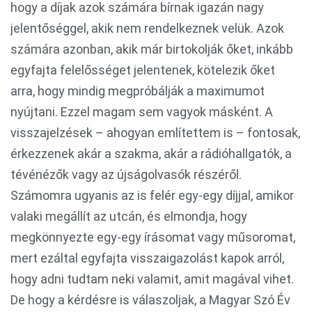
hogy a díjak azok számára bírnak igazán nagy
jelentőséggel, akik nem rendelkeznek velük. Azok
számára azonban, akik már birtokolják őket, inkább
egyfajta felelősséget jelentenek, kötelezik őket
arra, hogy mindig megpróbálják a maximumot
nyújtani. Ezzel magam sem vagyok másként. A
visszajelzések – ahogyan említettem is – fontosak,
érkezzenek akár a szakma, akár a rádióhallgatók, a
tévénézők vagy az újságolvasók részéről.
Számomra ugyanis az is felér egy-egy díjjal, amikor
valaki megállít az utcán, és elmondja, hogy
megkönnyezte egy-egy írásomat vagy műsoromat,
mert ezáltal egyfajta visszaigazolást kapok arról,
hogy adni tudtam neki valamit, amit magával vihet.
De hogy a kérdésre is válaszoljak, a Magyar Szó Év