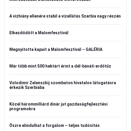
A vízhiány ellenére stabil a vízellátás Szerbia nagy részén
Elkezdődött a Malomfesztivál
Megnyitotta kapuit a Malomfesztivál – GALÉRIA
Már több mint 500 hektárt érint a dél-bánáti erdőtűz
Volodimir Zelenszkij szombaton hivatalos látogatásra
érkezik Szerbiába
Közel hárommilliárd dinár jut gazdaságfejlesztési
programokra
Őszre elindulhat a forgalom – teljes tudósítás