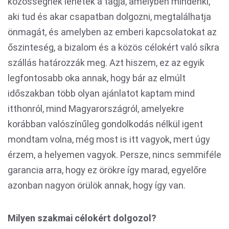
közösségnek lehetek a tagja, amelyben mindenki,
aki tud és akar csapatban dolgozni, megtalálhatja
önmagát, és amelyben az emberi kapcsolatokat az
őszinteség, a bizalom és a közös célokért való síkra
szállás határozzák meg. Azt hiszem, ez az egyik
legfontosabb oka annak, hogy bár az elmúlt
időszakban több olyan ajánlatot kaptam mind
itthonról, mind Magyarországról, amelyekre
korábban valószínűleg gondolkodás nélkül igent
mondtam volna, még most is itt vagyok, mert úgy
érzem, a helyemen vagyok. Persze, nincs semmiféle
garancia arra, hogy ez örökre így marad, egyelőre
azonban nagyon örülök annak, hogy így van.
Milyen szakmai célokért dolgozol?