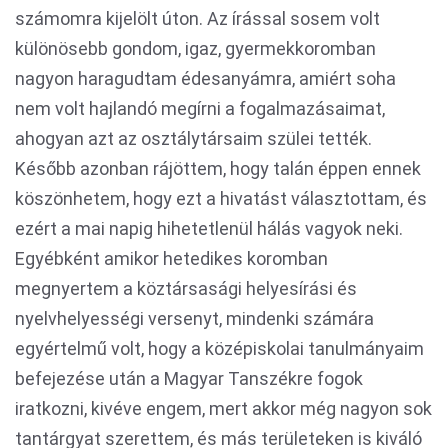
számomra kijelölt úton. Az írással sosem volt
különösebb gondom, igaz, gyermekkoromban
nagyon haragudtam édesanyámra, amiért soha
nem volt hajlandó megírni a fogalmazásaimat,
ahogyan azt az osztálytársaim szülei tették.
Később azonban rájöttem, hogy talán éppen ennek
köszönhetem, hogy ezt a hivatást választottam, és
ezért a mai napig hihetetlenül hálás vagyok neki.
Egyébként amikor hetedikes koromban
megnyertem a köztársasági helyesírási és
nyelvhelyességi versenyt, mindenki számára
egyértelmű volt, hogy a középiskolai tanulmányaim
befejezése után a Magyar Tanszékre fogok
iratkozni, kivéve engem, mert akkor még nagyon sok
tantárgyat szerettem, és más területeken is kiváló