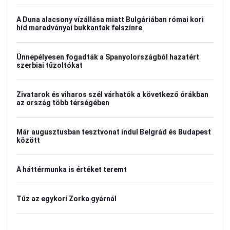
A Duna alacsony vízállása miatt Bulgáriában római kori
híd maradványai bukkantak felszínre
Ünnepélyesen fogadták a Spanyolországból hazatért
szerbiai tűzoltókat
Zivatarok és viharos szél várhatók a következő órákban
az ország több térségében
Már augusztusban tesztvonat indul Belgrád és Budapest
között
A háttérmunka is értéket teremt
Tűz az egykori Zorka gyárnál