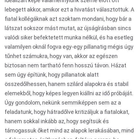
idealizált képe valamennyiünk szeme előtt ott
lebegett akkor, amikor ezt a hivatást választottuk. A
fiatal kollégáknak azt szoktam mondani, hogy bár a
látszat sokszor mást mutat, az újságírásban sincs
valódi siker befektetett munka nélkül, és ha esetleg
valamilyen oknál fogva egy-egy pillanatig mégis úgy
tűnhet számukra, hogy van, akkor az egészen
biztosan nem tartható fenn hosszú távon. Házat
sem úgy építünk, hogy pillanatok alatt
összedőlhessen, hanem szilárd alapokra és stabil
elemekből, hogy képes legyen kiállni az idő próbáját.
Úgy gondolom, nekünk semmiképpen sem az a
feladatunk, hogy hátradőlve kritizáljuk a fiatalokat,
hanem sokkal inkább az, hogy segítsük és
támogassuk őket mind az alapok lerakásában, mind