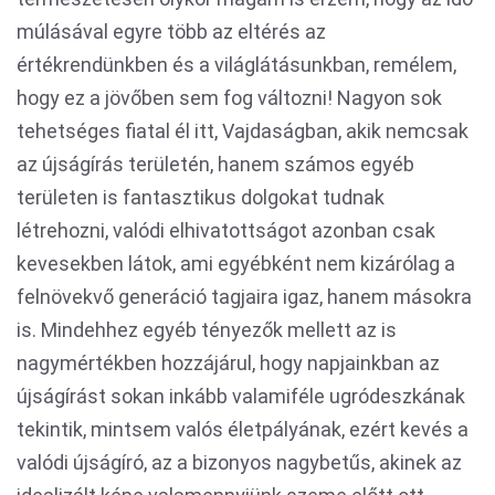
múlásával egyre több az eltérés az
értékrendünkben és a világlátásunkban, remélem,
hogy ez a jövőben sem fog változni! Nagyon sok
tehetséges fiatal él itt, Vajdaságban, akik nemcsak
az újságírás területén, hanem számos egyéb
területen is fantasztikus dolgokat tudnak
létrehozni, valódi elhivatottságot azonban csak
kevesekben látok, ami egyébként nem kizárólag a
felnövekvő generáció tagjaira igaz, hanem másokra
is. Mindehhez egyéb tényezők mellett az is
nagymértékben hozzájárul, hogy napjainkban az
újságírást sokan inkább valamiféle ugródeszkának
tekintik, mintsem valós életpályának, ezért kevés a
valódi újságíró, az a bizonyos nagybetűs, akinek az