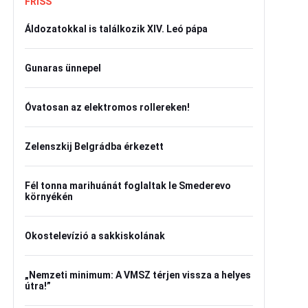
FRISS
Áldozatokkal is találkozik XIV. Leó pápa
Gunaras ünnepel
Óvatosan az elektromos rollereken!
Zelenszkij Belgrádba érkezett
Fél tonna marihuánát foglaltak le Smederevo
környékén
Okostelevízió a sakkiskolának
„Nemzeti minimum: A VMSZ térjen vissza a helyes
útra!”