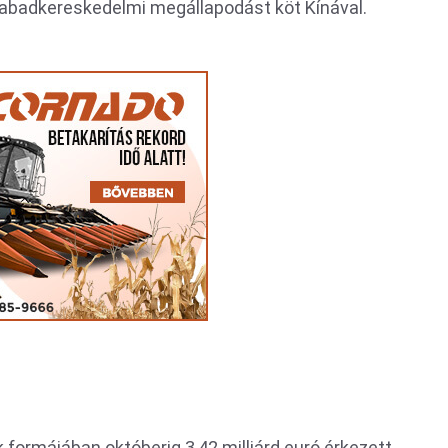
szabadkereskedelmi megállapodást köt Kínával.
 formájában októberig 3,42 milliárd euró érkezett