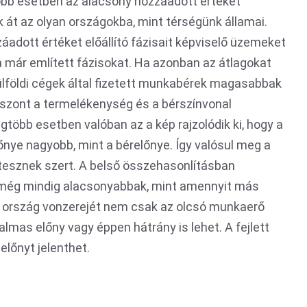
öbb esetben az alacsony hozzáadott értéket
k át az olyan országokba, mint térségünk államai.
dott értéket előállító fázisait képviselő üzemeket
a már említett fázisokat. Ha azonban az átlagokat
külföldi cégek által fizetett munkabérek magasabbak
 viszont a termelékenység és a bérszínvonal
több esetben valóban az a kép rajzolódik ki, hogy a
lőnye nagyobb, mint a bérelőnye. Így valósul meg a
a tesznek szert. A belső összehasonlításban
még mindig alacsonyabbak, mint amennyit más
gy ország vonzerejét nem csak az olcsó munkaerő
almas előny vagy éppen hátrány is lehet. A fejlett
előnyt jelenthet.