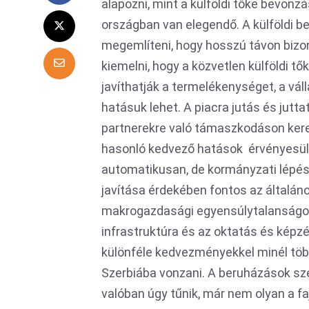
alapozni, mint a külföldi tőke bevonz
országban van elegendő. A külföldi b
megemlíteni, hogy hosszú távon bizon
kiemelni, hogy a közvetlen külföldi t
javíthatják a termelékenységet, a váll
hatásuk lehet. A piacra jutás és juttat
partnerekre való támaszkodáson keres
hasonló kedvező hatások érvényesü
automatikusan, de kormányzati lépése
javítása érdekében fontos az általáno
makrogazdasági egyensúlytalanságo
infrastruktúra és az oktatás és képz
különféle kedvezményekkel minél több
Szerbiába vonzani. A beruházások sze
valóban úgy tűnik, már nem olyan a fa