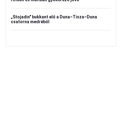
„Stojadin" bukkant elő a Duna–Tisza–Duna
csatorna medréből