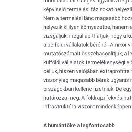
multinacionális cégek ugyanis a legt
képviselő termelési fázisokat helyezi
Nem a termelési lánc magasabb hozzáa
helyezik ki ilyen környezetbe, hanem 
vizsgáljuk, megállapíthatjuk, hogy a 
a belföldi vállalatok bérénél. Amikor
mutatószámait összehasonlítjuk, a leg
külföldi vállalatok termelékenységi e
céljuk, hiszen valójában extraprofitr
viszonylag magasabb bérek ugyanis 
országokban kellene fizetniük. De e
határozza meg. A földrajzi fekvés hat
infrastruktúra viszont mindenképpen 
A humántőke a legfontosabb