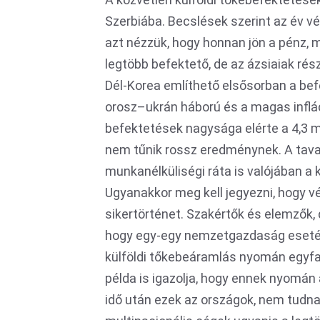
Szerbiába. Becslések szerint az év vé
azt nézzük, hogy honnan jön a pénz, 
legtöbb befektető, de az ázsiaiak ré
Dél-Korea említhető elsősorban a bef
orosz–ukrán háború és a magas infláci
befektetések nagysága elérte a 4,3 mi
nem tűnik rossz eredménynek. A taval
munkanélküliségi ráta is valójában a
Ugyanakkor meg kell jegyezni, hogy v
sikertörténet. Szakértők és elemzők, 
hogy egy-egy nemzetgazdaság esetéb
külföldi tőkebeáramlás nyomán egyfa
példa is igazolja, hogy ennek nyomán
idő után ezek az országok, nem tudnak