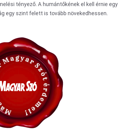
elési tényező. A humántőkének el kell érnie egy
ság egy szint felett is tovább növekedhessen.