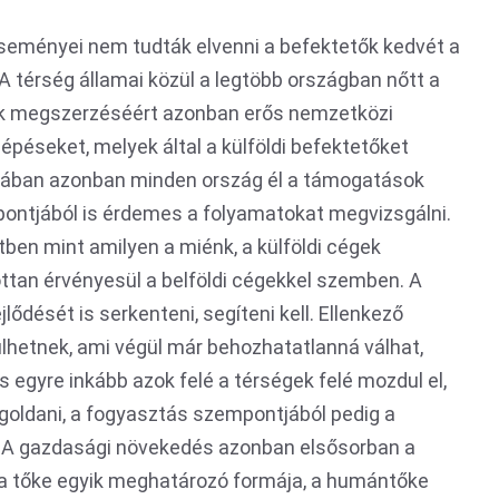
eseményei nem tudták elvenni a befektetők kedvét a
 A térség államai közül a legtöbb országban nőtt a
sok megszerzéséért azonban erős nemzetközi
 lépéseket, melyek által a külföldi befektetőket
lójában azonban minden ország él a támogatások
ontjából is érdemes a folyamatokat megvizsgálni.
en mint amilyen a miénk, a külföldi cégek
tan érvényesül a belföldi cégekkel szemben. A
lődését is serkenteni, segíteni kell. Ellenkező
lhetnek, ami végül már behozhatatlanná válhat,
egyre inkább azok felé a térségek felé mozdul el,
oldani, a fogyasztás szempontjából pedig a
 A gazdasági növekedés azonban elsősorban a
 a tőke egyik meghatározó formája, a humántőke