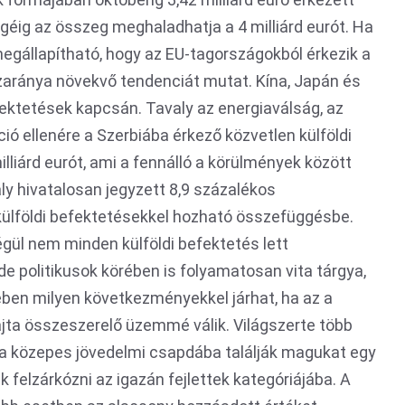
géig az összeg meghaladhatja a 4 milliárd eurót. Ha
megállapítható, hogy az EU-tagországokból érkezik a
szaránya növekvő tendenciát mutat. Kína, Japán és
ektetések kapcsán. Tavaly az energiaválság, az
ó ellenére a Szerbiába érkező közvetlen külföldi
lliárd eurót, ami a fennálló a körülmények között
y hivatalosan jegyzett 8,9 százalékos
 külföldi befektetésekkel hozható összefüggésbe.
égül nem minden külföldi befektetés lett
de politikusok körében is folyamatosan vita tárgya,
en milyen következményekkel járhat, ha az a
jta összeszerelő üzemmé válik. Világszerte több
 a közepes jövedelmi csapdába találják magukat egy
 felzárkózni az igazán fejlettek kategóriájába. A