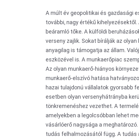
A múlt év geopolitikai és gazdasági 
további, nagy értékű kihelyezésektől.
beáramló tőke. A külföldi beruházá
verseny zajlik. Sokat bírálják az olyan
anyagilag is támogatja az állam. Va
eszközével is. A munkaerőpiac szemp
Az olyan munkaerő-hiányos környezetb
munkaerő-elszívó hatása hatványozot
hazai tulajdonú vállalatok gyorsabb fej
esetben olyan versenyhátrányba kerü
tönkremenéshez vezethet. A termelés 
amelyekben a legolcsóbban lehet meg
vásárlóerő nagysága a meghatározó.
tudás felhalmozásától függ. A tudás