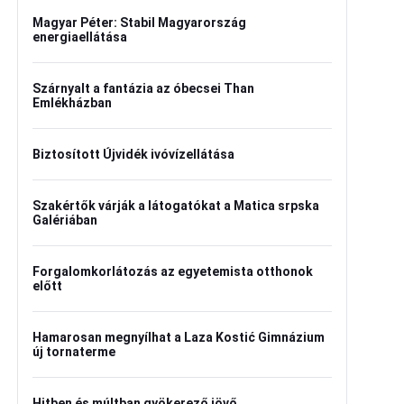
Magyar Péter: Stabil Magyarország
energiaellátása
Szárnyalt a fantázia az óbecsei Than
Emlékházban
Biztosított Újvidék ivóvízellátása
Szakértők várják a látogatókat a Matica srpska
Galériában
Forgalomkorlátozás az egyetemista otthonok
előtt
Hamarosan megnyílhat a Laza Kostić Gimnázium
új tornaterme
Hitben és múltban gyökerező jövő