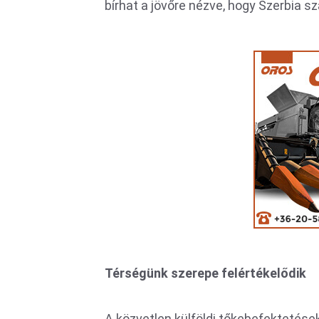
bírhat a jövőre nézve, hogy Szerbia 
Térségünk szerepe felértékelődik
A közvetlen külföldi tőkebefektetések