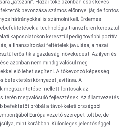
ására „játszani”. Hazai tőke azonban csak kevés
efektetők bevonzása számos előnnyel jár, de fontos
yos hátrányokkal is számolni kell. Érdemes
őkebefektetések a technológia transzferen keresztül
alati kapcsolatokon keresztül pedig további pozitív
ás, a finanszírozási feltételek javulása, a hazai
ztül erősítik a gazdasági növekedést. Az ilyen és
lése azonban nem mindig valósul meg
kkel elő lehet segíteni. A tőkevonzó képesség
s befektetési környezet javítása. A
k megszüntetése mellett fontosak az
és terén megvalósuló fejlesztések. Az államvezetés
 befektetőt próbál a távol-keleti országból
mpontjából Európa vezető szerepet tölt be, de
jsúlya, mint korábban. Különleges jelentőséggel