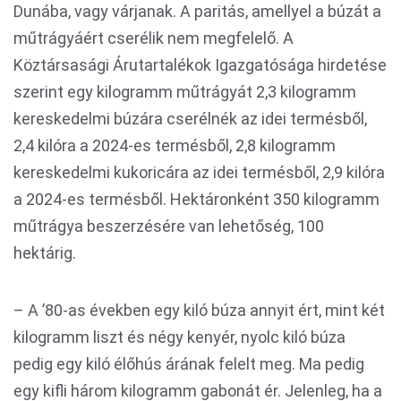
Dunába, vagy várjanak. A paritás, amellyel a búzát a
műtrágyáért cserélik nem megfelelő. A
Köztársasági Árutartalékok Igazgatósága hirdetése
szerint egy kilogramm műtrágyát 2,3 kilogramm
kereskedelmi búzára cserélnék az idei termésből,
2,4 kilóra a 2024-es termésből, 2,8 kilogramm
kereskedelmi kukoricára az idei termésből, 2,9 kilóra
a 2024-es termésből. Hektáronként 350 kilogramm
műtrágya beszerzésére van lehetőség, 100
hektárig.
– A ’80-as években egy kiló búza annyit ért, mint két
kilogramm liszt és négy kenyér, nyolc kiló búza
pedig egy kiló élőhús árának felelt meg. Ma pedig
egy kifli három kilogramm gabonát ér. Jelenleg, ha a