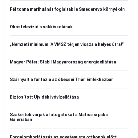
Fél tonna marihuánát foglaltak le Smederevo környékén
Okostelevízió a sakkiskolának
„Nemzeti minimum: A VMSZ térjen vissza a helyes útra!”
Magyar Péter: Stabil Magyarország energiaellátása
Szárnyalt a fantázia az óbecsei Than Emlékházban
Biztosított Újvidék ivóvízellátása
Szakértők várják a látogatókat a Matica srpska
Galériában
Forgalomkorlátozás az egyetemista otthonok előtt