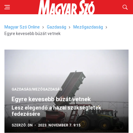
Magyar Szó Online
Gazdaság
Mezőgazdaság
Egyre kevesebb búzát vetnek
GAZDASÁG/MEZŐGAZDASÁG
Egyre kevesebb búzát vetnek
Lesz elegendő a hazai szükségletek
fedezésére
SZERZŐ:
DN
2023. NOVEMBER 7. 9:15