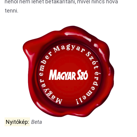
néhol nem lehet betakarítani, mivel nincs hova
tenni.
Nyitókép:
Beta