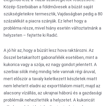
Közép-Szerbiában a földművesek a búzát saját
szükségleteikre termesztik, Vajdaságban pedig a 80
százalékát a piacra szánják. Ez lehet hogy a
probléma része, mivel hiány esetén változtatnánk a
helyzeten – fejtette ki Radić.
A jó hír az, hogy a búzát lesz hova raktározni. Az
ősszel betakarított gabonafélék esetében, mint a
kukorica vagy a szója, ez nagy gondot jelentett. A
szerbiai silók még mindig tele vannak régi áruval,
mert először a tavaly keletkezett készletek miatt
nem lehetett eladni az exporttilalom miatt, majd az
alacsony vízállás, az ukrajnai háború és a gazdasági
problémák nehezítették a helyzetet. A kukoricát