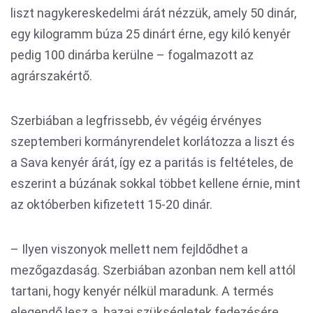
liszt nagykereskedelmi árát nézzük, amely 50 dinár,
egy kilogramm búza 25 dinárt érne, egy kiló kenyér
pedig 100 dinárba kerülne – fogalmazott az
agrárszakértő.
Szerbiában a legfrissebb, év végéig érvényes
szeptemberi kormányrendelet korlátozza a liszt és
a Sava kenyér árát, így ez a paritás is feltételes, de
eszerint a búzának sokkal többet kellene érnie, mint
az októberben kifizetett 15-20 dinár.
– Ilyen viszonyok mellett nem fejldődhet a
mezőgazdaság. Szerbiában azonban nem kell attól
tartani, hogy kenyér nélkül maradunk. A termés
elegendő lesz a hazai szükségletek fedezésére.