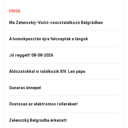
FRISS
Ma Zelenszkij–Vučić-csúcstalálkozó Belgrádban
A homokpusztán újra felcsaptak a lángok
Jó reggelt! 08-08-2026
Áldozatokkal is találkozik XIV. Leó pápa
Gunaras ünnepel
Óvatosan az elektromos rollereken!
Zelenszkij Belgrádba érkezett