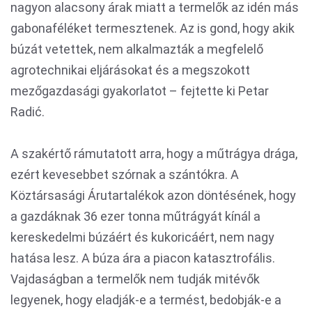
nagyon alacsony árak miatt a termelők az idén más
gabonaféléket termesztenek. Az is gond, hogy akik
búzát vetettek, nem alkalmazták a megfelelő
agrotechnikai eljárásokat és a megszokott
mezőgazdasági gyakorlatot – fejtette ki Petar
Radić.
A szakértő rámutatott arra, hogy a műtrágya drága,
ezért kevesebbet szórnak a szántókra. A
Köztársasági Árutartalékok azon döntésének, hogy
a gazdáknak 36 ezer tonna műtrágyát kínál a
kereskedelmi búzáért és kukoricáért, nem nagy
hatása lesz. A búza ára a piacon katasztrofális.
Vajdaságban a termelők nem tudják mitévők
legyenek, hogy eladják-e a termést, bedobják-e a