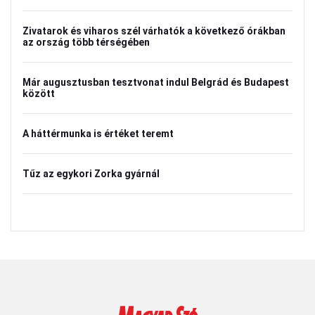
Zivatarok és viharos szél várhatók a következő órákban
az ország több térségében
Már augusztusban tesztvonat indul Belgrád és Budapest
között
A háttérmunka is értéket teremt
Tűz az egykori Zorka gyárnál