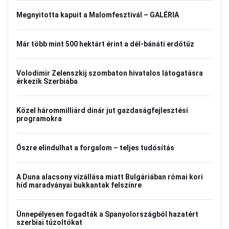
Megnyitotta kapuit a Malomfesztivál – GALÉRIA
Már több mint 500 hektárt érint a dél-bánáti erdőtűz
Volodimir Zelenszkij szombaton hivatalos látogatásra
érkezik Szerbiába
Közel hárommilliárd dinár jut gazdaságfejlesztési
programokra
Őszre elindulhat a forgalom – teljes tudósítás
A Duna alacsony vízállása miatt Bulgáriában római kori
híd maradványai bukkantak felszínre
Ünnepélyesen fogadták a Spanyolországból hazatért
szerbiai tűzoltókat