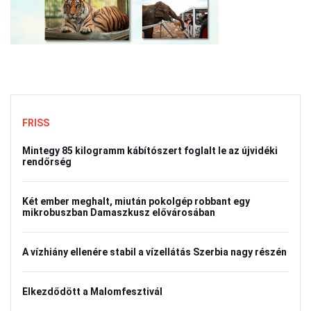
FRISS
Mintegy 85 kilogramm kábítószert foglalt le az újvidéki
rendőrség
Két ember meghalt, miután pokolgép robbant egy
mikrobuszban Damaszkusz elővárosában
A vízhiány ellenére stabil a vízellátás Szerbia nagy részén
Elkezdődött a Malomfesztivál