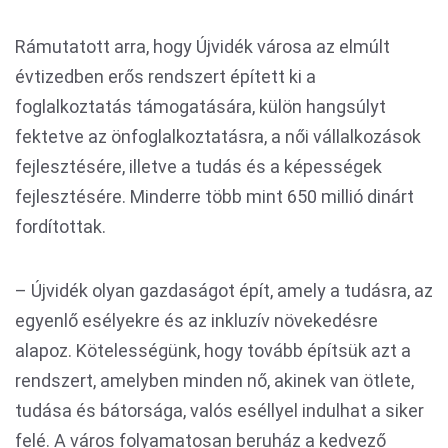
Rámutatott arra, hogy Újvidék városa az elmúlt
évtizedben erős rendszert épített ki a
foglalkoztatás támogatására, külön hangsúlyt
fektetve az önfoglalkoztatásra, a női vállalkozások
fejlesztésére, illetve a tudás és a képességek
fejlesztésére. Minderre több mint 650 millió dinárt
fordítottak.
– Újvidék olyan gazdaságot épít, amely a tudásra, az
egyenlő esélyekre és az inkluzív növekedésre
alapoz. Kötelességünk, hogy tovább építsük azt a
rendszert, amelyben minden nő, akinek van ötlete,
tudása és bátorsága, valós eséllyel indulhat a siker
felé. A város folyamatosan beruház a kedvező