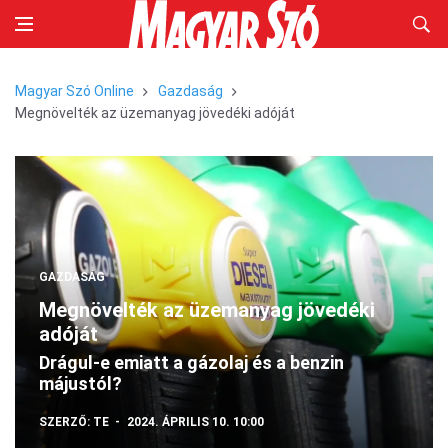
Magyar Szó Online
Gazdaság
Megnövelték az üzemanyag jövedéki adóját
GAZDASÁG
Megnövelték az üzemanyag jövedéki
adóját
Drágul-e emiatt a gázolaj és a benzin
májustól?
SZERZŐ:
TE
2024. ÁPRILIS 10. 10:00