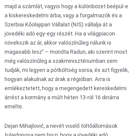
majd a számlát, vagyis hogy a különbözet beépül-e
a kiskereskedelmi árba, vagy a forgalmazók és a
Szerbiai Kőolajipari Vállalat (NIS) vállalja át a
jövedéki adó egy-egy részét. Ha a világpiacon
növekszik az ár, akkor valószínűleg nálunk is
magasabb lesz” – mondta Radun, aki szerint most
még valószínűleg a szakminisztériumban sem
tudják, mi legyen a pótköltség sorsa, és azt figyelik,
hogyan alakulnak az árak a régióban. Arra is
emlékeztetett, hogy a megengedett kereskedelmi
árrést a kormány a múlt héten 13-ról 16 dinárra
emelte.
Dejan Mihajlović, a nevét viselő töltőállomások
tulajdonosa nem hiszi, hogy a jövedéki adó