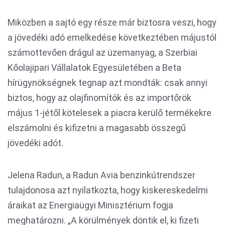
Miközben a sajtó egy része már biztosra veszi, hogy
a jövedéki adó emelkedése következtében májustól
számottevően drágul az üzemanyag, a Szerbiai
Kőolajipari Vállalatok Egyesületében a Beta
hírügynökségnek tegnap azt mondták: csak annyi
biztos, hogy az olajfinomítók és az importőrök
május 1-jétől kötelesek a piacra kerülő termékekre
elszámolni és kifizetni a magasabb összegű
jövedéki adót.
Jelena Radun, a Radun Avia benzinkútrendszer
tulajdonosa azt nyilatkozta, hogy kiskereskedelmi
áraikat az Energiaügyi Minisztérium fogja
meghatározni. „A körülmények döntik el, ki fizeti