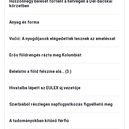
Huszonnégy baleset történt a hétvégén a Dél-bácskai
körzetben
Anyag és forma
Vučić: A nyugdíjasok elégedettek lesznek az emeléssel
Erős földrengés rázta meg Kolumbiát
Belelátni a föld felszíne alá… (3.)
Hivatalba lépett az EULEX új vezetője
Szerbiából részleges napfogyatkozás figyelhető meg
A tudományokban kitűnő férfiú