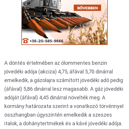
A döntés értelmében az ólommentes benzin
jövedéki adója (akciza) 4,75, áfával 5,70 dinárral
emelkedik, a gázolajra számított jövedéki adó pedig
(áfával) 5,86 dinárral lesz magasabb. A gáz jövedéki
adóját (áfával) 4,45 dinárral növelték meg. A
kormány határozata szerint a vonatkozó törvénnyel
összhangban úgyszintén emelkedik a szeszes
italok, a dohánytertmékek és a kávé jövedéki adója.