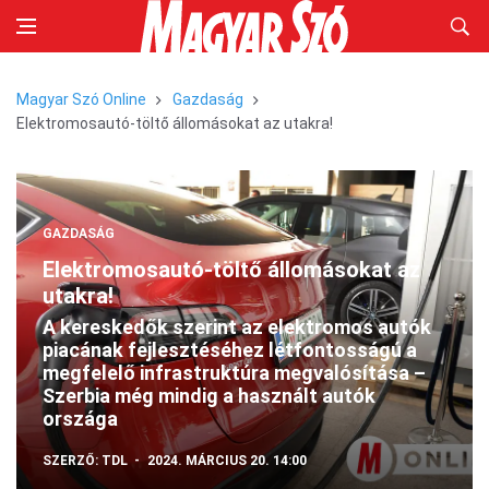
Magyar Szó Online
Gazdaság
Elektromosautó-töltő állomásokat az utakra!
GAZDASÁG
Elektromosautó-töltő állomásokat az
utakra!
A kereskedők szerint az elektromos autók
piacának fejlesztéséhez létfontosságú a
megfelelő infrastruktúra megvalósítása –
Szerbia még mindig a használt autók
országa
SZERZŐ:
TDL
2024. MÁRCIUS 20. 14:00