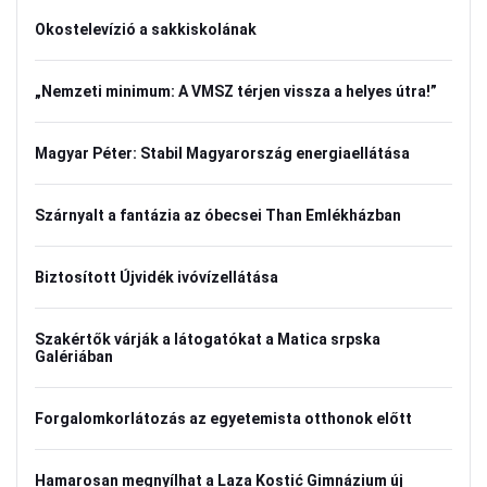
Okostelevízió a sakkiskolának
„Nemzeti minimum: A VMSZ térjen vissza a helyes útra!”
Magyar Péter: Stabil Magyarország energiaellátása
Szárnyalt a fantázia az óbecsei Than Emlékházban
Biztosított Újvidék ivóvízellátása
Szakértők várják a látogatókat a Matica srpska
Galériában
Forgalomkorlátozás az egyetemista otthonok előtt
Hamarosan megnyílhat a Laza Kostić Gimnázium új