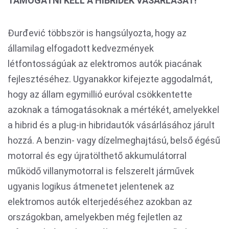
TÁMOGATNI KELL A HIBRIDEK VÁSÁRLÁSÁT!
Đurđević többször is hangsúlyozta, hogy az
államilag elfogadott kedvezmények
létfontosságúak az elektromos autók piacának
fejlesztéséhez. Ugyanakkor kifejezte aggodalmát,
hogy az állam egymillió euróval csökkentette
azoknak a támogatásoknak a mértékét, amelyekkel
a hibrid és a plug-in hibridautók vásárlásához járult
hozzá. A benzin- vagy dízelmeghajtású, belső égésű
motorral és egy újratölthető akkumulátorral
működő villanymotorral is felszerelt járművek
ugyanis logikus átmenetet jelentenek az
elektromos autók elterjedéséhez azokban az
országokban, amelyekben még fejletlen az