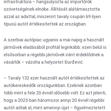
infrastruktúra – hangsúlyozta az importőrök
szövetségének elnöke. Állítását alátámasztotta
azzal az adattal, miszerint tavaly csupán 69 ilyen
típusú autót értékesítettek az országban.
A szerbiai autópiac ugyanis a mai napig a használt
járművek eladásából profitál leginkább: ezen belül is
elsősorban a régebbi járművek iránt érdeklődnek a
vásárlók – vázolta a helyzetet Đurđević.
– Tavaly 132 ezer használt autót értékesítettek az
autókereskedők országunkban. Ezeknek azonban
több mint a fele 20 évnél idősebb volt. Ez azt jelenti,
hogy a 2023-ban háromszor annyi 20 évnél régebbi
autót adtak el, mint amennyi újat – figyelmeztetett