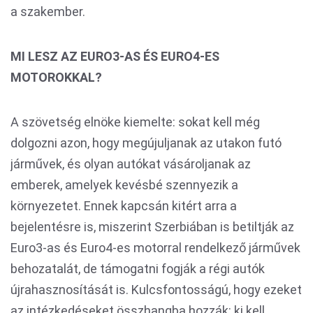
a szakember.
MI LESZ AZ EURO3-AS ÉS EURO4-ES
MOTOROKKAL?
A szövetség elnöke kiemelte: sokat kell még
dolgozni azon, hogy megújuljanak az utakon futó
járművek, és olyan autókat vásároljanak az
emberek, amelyek kevésbé szennyezik a
környezetet. Ennek kapcsán kitért arra a
bejelentésre is, miszerint Szerbiában is betiltják az
Euro3-as és Euro4-es motorral rendelkező járművek
behozatalát, de támogatni fogják a régi autók
újrahasznosítását is. Kulcsfontosságú, hogy ezeket
az intézkedéseket összhangba hozzák: ki kell