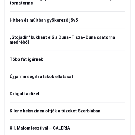
tornaterme
Hitben és múltban gyökerező jövő
„Stojadin" bukkant elő a Duna–Tisza–Duna csatorna
medréből
Több fát ígérnek
Új jármű segíti a lakók ellátását
Drágult a dízel
Kilenc helyszínen oltják a tüzeket Szerbiában
XII. Malomfesztivál – GALÉRIA