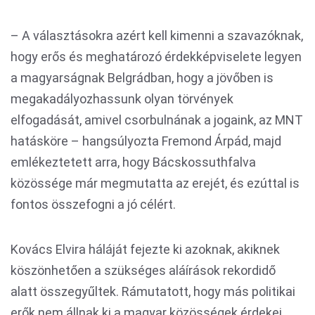
– A választásokra azért kell kimenni a szavazóknak,
hogy erős és meghatározó érdekképviselete legyen
a magyarságnak Belgrádban, hogy a jövőben is
megakadályozhassunk olyan törvények
elfogadását, amivel csorbulnának a jogaink, az MNT
hatásköre – hangsúlyozta Fremond Árpád, majd
emlékeztetett arra, hogy Bácskossuthfalva
közössége már megmutatta az erejét, és ezúttal is
fontos összefogni a jó célért.
Kovács Elvira háláját fejezte ki azoknak, akiknek
köszönhetően a szükséges aláírások rekordidő
alatt összegyűltek. Rámutatott, hogy más politikai
erők nem állnak ki a magyar közösségek érdekei