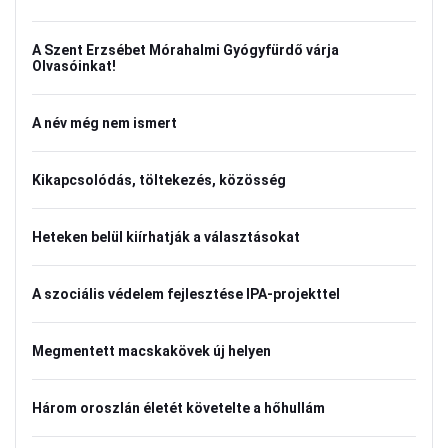
A Szent Erzsébet Mórahalmi Gyógyfürdő várja
Olvasóinkat!
A név még nem ismert
Kikapcsolódás, töltekezés, közösség
Heteken belül kiírhatják a választásokat
A szociális védelem fejlesztése IPA-projekttel
Megmentett macskakövek új helyen
Három oroszlán életét követelte a hőhullám