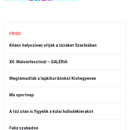
FRISS
Kilenc helyszínen oltják a tüzeket Szerbiában
XII. Malomfesztivál – GALÉRIA
Megtámadták a lapkihordónkat Kishegyesen
Ma sportnap
A tűz után is figyelik a kúlai hulladéklerakót
Felix szabadon