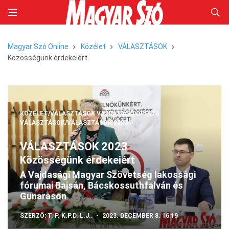
Magyar Szó Online
Közélet
VÁLASZTÁSOK
Közösségünk érdekeiért
KÖZÉLET/VÁLASZTÁSOK
VAJDASÁG/TOPOLYA
VÁLASZTÁSOK/VÁLASZTÁSOK 2023
VÁLASZTÁSOK 2023
Közösségünk érdekeiért
A Vajdasági Magyar Szövetség lakossági
fórumai Bajsán, Bácskossuthfalván és
Gunarason
SZERZŐ:
T. P. K.P.D. L.J..
2023. DECEMBER 8. 16:19