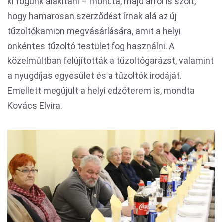
ki fogunk alakítani – mondta, majd arról is szólt,
hogy hamarosan szerződést írnak alá az új
tűzoltókamion megvásárlására, amit a helyi
önkéntes tűzoltó testület fog használni. A
közelmúltban felújították a tűzoltógarázst, valamint
a nyugdíjas egyesület és a tűzoltók irodáját.
Emellett megújult a helyi edzőterem is, mondta
Kovács Elvira.