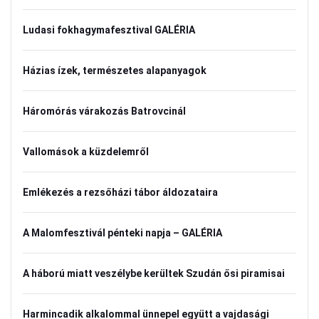
Ludasi fokhagymafesztival GALÉRIA
Házias ízek, természetes alapanyagok
Háromórás várakozás Batrovcinál
Vallomások a küzdelemről
Emlékezés a rezsőházi tábor áldozataira
A Malomfesztivál pénteki napja – GALÉRIA
A háború miatt veszélybe kerültek Szudán ősi piramisai
Harmincadik alkalommal ünnepel együtt a vajdasági