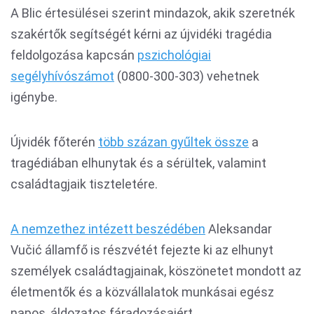
A Blic értesülései szerint mindazok, akik szeretnék
szakértők segítségét kérni az újvidéki tragédia
feldolgozása kapcsán
pszichológiai
segélyhívószámot
(0800-300-303) vehetnek
igénybe.
Újvidék főterén
több százan gyűltek össze
a
tragédiában elhunytak és a sérültek, valamint
családtagjaik tiszteletére.
A nemzethez intézett beszédében
Aleksandar
Vučić államfő is részvétét fejezte ki az elhunyt
személyek családtagjainak, köszönetet mondott az
életmentők és a közvállalatok munkásai egész
napos, áldozatos fáradozásaiért.