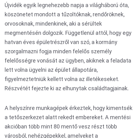
Újvidék egyik legnehezebb napja a világháború óta,
köszönetet mondott a tűzoltóknak, rendőröknek,
orvosoknak, mindenkinek, aki a sérültek
megmentésén dolgozik. Függetlenül attól, hogy egy
hatvan éves épületrészről van szó, a kormány
szorgalmazni fogja minden felelős személy
felelősségre vonását az ügyben, akiknek a feladata
lett volna ügyelni az épület állapotára,
figyelmeztetniük kellett volna az illetékeseket.
Részvétét fejezte ki az elhunytak családtagjainak.
A helyszínre munkagépek érkeztek, hogy kimentsék
a tetőszerkezet alatt rekedt embereket. A mentési
akcióban több mint 80 mentő vesz részt több
városból, nehézgépekkel, amelyeket a