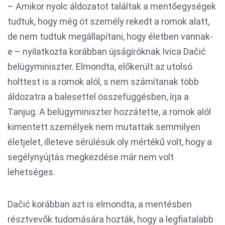
– Amikor nyolc áldozatot találtak a mentőegységek
tudtuk, hogy még öt személy rekedt a romok alatt,
de nem tudtuk megállapítani, hogy életben vannak-
e – nyilatkozta korábban újságíróknak Ivica Dačić
belügyminiszter. Elmondta, előkerült az utolsó
holttest is a romok alól, s nem számítanak több
áldozatra a balesettel összefüggésben, írja a
Tanjug. A belügyminiszter hozzátette, a romok alól
kimentett személyek nem mutattak semmilyen
életjelet, illeteve sérülésük oly mértékű volt, hogy a
segélynyújtás megkezdése már nem volt
lehetséges.
Dačić korábban azt is elmondta, a mentésben
résztvevők tudomására hozták, hogy a legfiatalabb