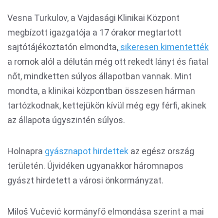
Vesna Turkulov, a Vajdasági Klinikai Központ
megbízott igazgatója a 17 órakor megtartott
sajtótájékoztatón elmondta,
sikeresen kimentették
a romok alól a délután még ott rekedt lányt és fiatal
nőt, mindketten súlyos állapotban vannak. Mint
mondta, a klinikai központban összesen hárman
tartózkodnak, kettejükön kívül még egy férfi, akinek
az állapota úgyszintén súlyos.
Holnapra
gyásznapot hirdettek
az egész ország
területén. Újvidéken ugyanakkor háromnapos
gyászt hirdetett a városi önkormányzat.
Miloš Vučević kormányfő elmondása szerint a mai