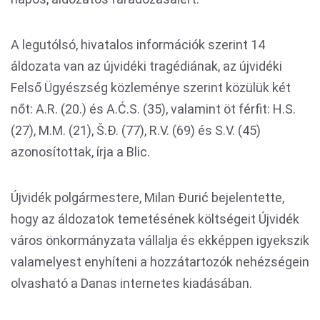
A legutólsó, hivatalos információk szerint 14
áldozata van az újvidéki tragédiának, az újvidéki
Felső Ügyészség közleménye szerint közülük két
nőt: A.R. (20.) és A.Ć.S. (35), valamint öt férfit: H.S.
(27), M.M. (21), Š.Đ. (77), R.V. (69) és S.V. (45)
azonosítottak, írja a Blic.
Újvidék polgármestere, Milan Đurić bejelentette,
hogy az áldozatok temetésének költségeit Újvidék
város önkormányzata vállalja és ekképpen igyekszik
valamelyest enyhíteni a hozzátartozók nehézségein
olvasható a Danas internetes kiadásában.