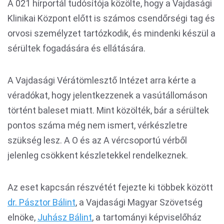
A 021 hírportál tudósítója közölte, hogy a Vajdasági
Klinikai Központ előtt is számos csendőrségi tag és
orvosi személyzet tartózkodik, és mindenki készül a
sérültek fogadására és ellátására.
A Vajdasági Vérátömlesztő Intézet arra kérte a
véradókat, hogy jelentkezzenek a vasútállomáson
történt baleset miatt. Mint közölték, bár a sérültek
pontos száma még nem ismert, vérkészletre
szükség lesz. A O és az A vércsoportú vérből
jelenleg csökkent készletekkel rendelkeznek.
Az eset kapcsán részvétét fejezte ki többek között
dr. Pásztor Bálint
, a Vajdasági Magyar Szövetség
elnöke,
Juhász Bálint
, a tartományi képviselőház