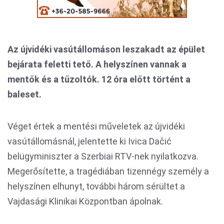
Az újvidéki vasútállomáson leszakadt az épület
bejárata feletti tető. A helyszínen vannak a
mentők és a tűzoltók. 12 óra előtt történt a
baleset.
Véget értek a mentési műveletek az újvidéki
vasútállomásnál, jelentette ki Ivica Dačić
belügyminiszter a Szerbiai RTV-nek nyilatkozva.
Megerősítette, a tragédiában tizennégy személy a
helyszínen elhunyt, további három sérültet a
Vajdasági Klinikai Központban ápolnak.