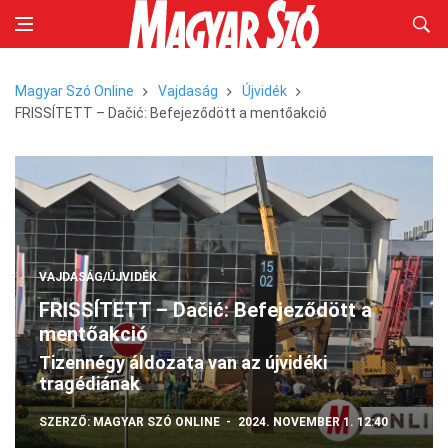
Magyar Szó Online
Vajdaság
Újvidék
FRISSÍTETT – Dačić: Befejeződött a mentőakció
VAJDASÁG/ÚJVIDÉK
FRISSÍTETT – Dačić: Befejeződött a
mentőakció
Tizennégy áldozata van az újvidéki
tragédiának
SZERZŐ:
MAGYAR SZÓ ONLINE
2024. NOVEMBER 1. 12:40