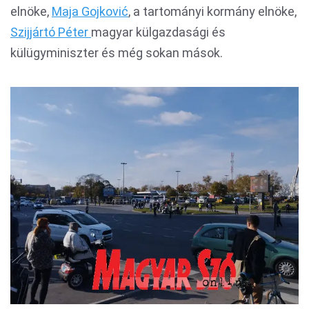
elnöke,
Maja Gojković
, a tartományi kormány elnöke,
Szijjártó Péter
magyar külgazdasági és
külügyminiszter és még sokan mások.