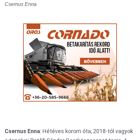
Csernus Enna
Csernus Enna
: Hétéves korom óta, 2018-tól vagyok