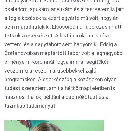
a topolyai Petőfi Sándor Cserkészcsapat tagja. A
családom, apukám, anyukám és a testvérem is járt
a foglalkozásokra, ezért egyértelmű volt, hogy én
sem maradhatok ki. Elsősorban a táborozás miatt
tetszik a cserkészet. A kistáborokban is részt
vettem, és a nagytábort sem hagyom ki. Eddig a
Čortanovciban megtartott tábor volt a legnagyobb
élményem. Koromnál fogva immár segítőként
veszem ki a részem a kisebbekkel zajló
programokon. A cserkészfoglalkozásokon olyan
tudást szereztem, amit a hétköznapi életben is
hasznosíthatok, például a csomókötést és a
tűzrakás tudományát.