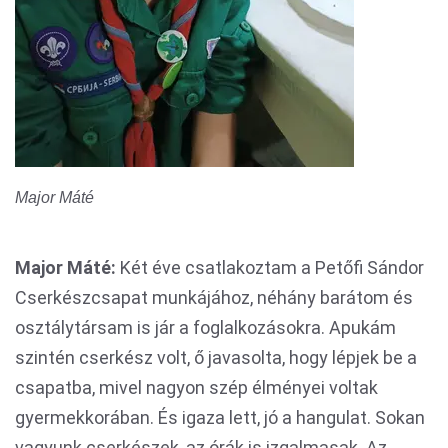
Major Máté
Major Máté:
Két éve csatlakoztam a Petőfi Sándor
Cserkészcsapat munkájához, néhány barátom és
osztálytársam is jár a foglalkozásokra. Apukám
szintén cserkész volt, ő javasolta, hogy lépjek be a
csapatba, mivel nagyon szép élményei voltak
gyermekkorában. És igaza lett, jó a hangulat. Sokan
vagyunk cserkészek, az órák is izgalmasak. Az