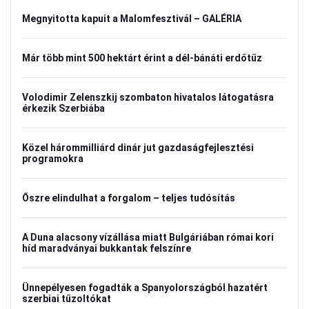
Megnyitotta kapuit a Malomfesztivál – GALÉRIA
Már több mint 500 hektárt érint a dél-bánáti erdőtűz
Volodimir Zelenszkij szombaton hivatalos látogatásra
érkezik Szerbiába
Közel hárommilliárd dinár jut gazdaságfejlesztési
programokra
Őszre elindulhat a forgalom – teljes tudósítás
A Duna alacsony vízállása miatt Bulgáriában római kori
híd maradványai bukkantak felszínre
Ünnepélyesen fogadták a Spanyolországból hazatért
szerbiai tűzoltókat