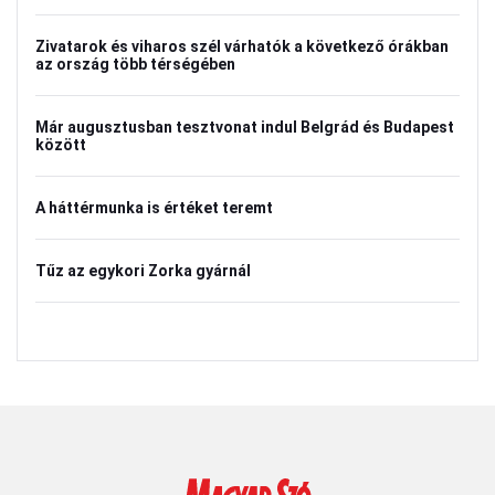
Zivatarok és viharos szél várhatók a következő órákban
az ország több térségében
Már augusztusban tesztvonat indul Belgrád és Budapest
között
A háttérmunka is értéket teremt
Tűz az egykori Zorka gyárnál