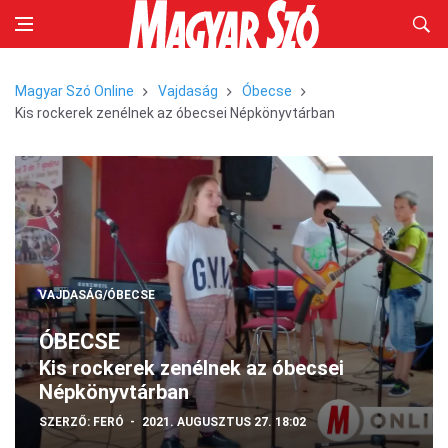
Magyar Szó Online
Vajdaság
Óbecse
Kis rockerek zenélnek az óbecsei Népkönyvtárban
VAJDASÁG/ÓBECSE
ÓBECSE
Kis rockerek zenélnek az óbecsei
Népkönyvtárban
SZERZŐ:
FERÓ
2021. AUGUSZTUS 27. 18:02