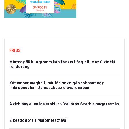
FRISS
Mintegy 85 kilogramm kábítószert foglalt le az újvidéki
rendőrség
Két ember meghalt, miután pokolgép robbant egy
mikrobuszban Damaszkusz elővárosában
A vízhiány ellenére stabil a vízellátás Szerbia nagy részén
Elkezdődött a Malomfesztivál