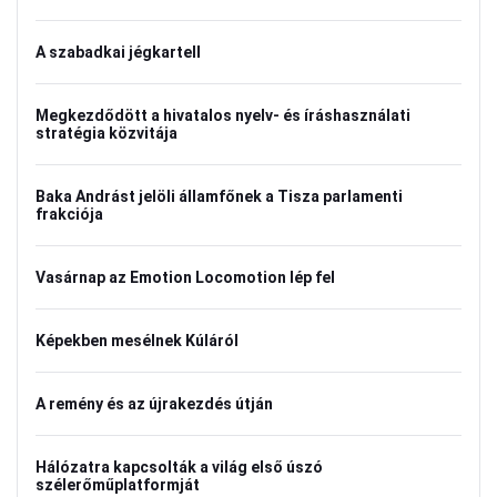
A szabadkai jégkartell
Megkezdődött a hivatalos nyelv- és íráshasználati
stratégia közvitája
Baka Andrást jelöli államfőnek a Tisza parlamenti
frakciója
Vasárnap az Emotion Locomotion lép fel
Képekben mesélnek Kúláról
A remény és az újrakezdés útján
Hálózatra kapcsolták a világ első úszó
szélerőműplatformját