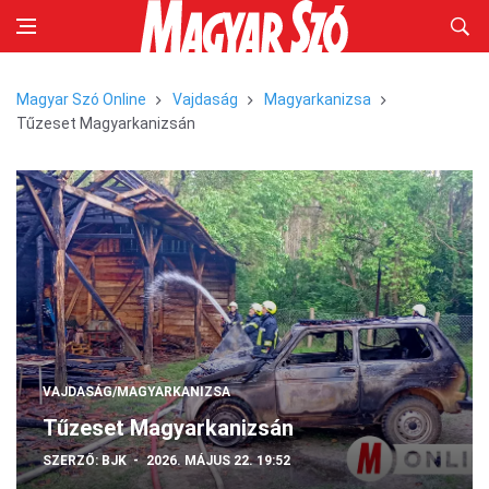
Magyar Szó Online
Vajdaság
Magyarkanizsa
Tűzeset Magyarkanizsán
VAJDASÁG/MAGYARKANIZSA
Tűzeset Magyarkanizsán
SZERZŐ:
BJK
2026. MÁJUS 22. 19:52