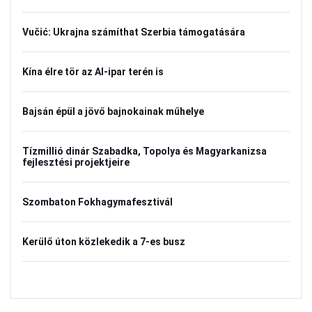
Vučić: Ukrajna számíthat Szerbia támogatására
Kína élre tör az AI-ipar terén is
Bajsán épül a jövő bajnokainak műhelye
Tízmillió dinár Szabadka, Topolya és Magyarkanizsa
fejlesztési projektjeire
Szombaton Fokhagymafesztivál
Kerülő úton közlekedik a 7-es busz