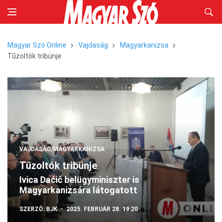
Magyar Szó Online
Vajdaság
Magyarkanizsa
Tűzoltók tribünje
VAJDASÁG/MAGYARKANIZSA
Tűzoltók tribünje
Ivica Daćič belügyminiszter is
Magyarkanizsára látogatott
SZERZŐ:
BJK
2025. FEBRUÁR 28. 19:20