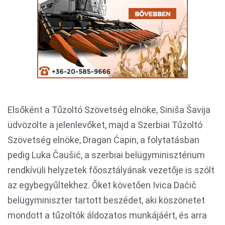
Elsőként a Tűzoltó Szövetség elnöke, Siniša Šavija
üdvözölte a jelenlevőket, majd a Szerbiai Tűzoltó
Szövetség elnöke, Dragan Ćapin, a folytatásban
pedig Luka Čaušić, a szerbiai belügyminisztérium
rendkívüli helyzetek főosztályának vezetője is szólt
az egybegyűltekhez. Őket követően Ivica Daćič
belügyminiszter tartott beszédet, aki köszönetet
mondott a tűzoltók áldozatos munkájáért, és arra