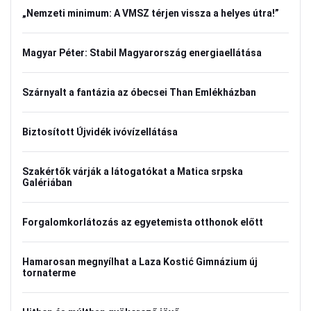
„Nemzeti minimum: A VMSZ térjen vissza a helyes útra!”
Magyar Péter: Stabil Magyarország energiaellátása
Szárnyalt a fantázia az óbecsei Than Emlékházban
Biztosított Újvidék ivóvízellátása
Szakértők várják a látogatókat a Matica srpska
Galériában
Forgalomkorlátozás az egyetemista otthonok előtt
Hamarosan megnyílhat a Laza Kostić Gimnázium új
tornaterme