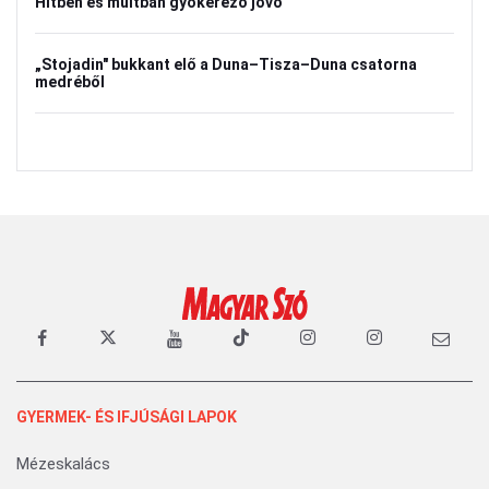
Hitben és múltban gyökerező jövő
„Stojadin" bukkant elő a Duna–Tisza–Duna csatorna
medréből
GYERMEK- ÉS IFJÚSÁGI LAPOK
Mézeskalács