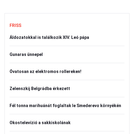
FRISS
Áldozatokkal is találkozik XIV. Leó pápa
Gunaras ünnepel
Óvatosan az elektromos rollereken!
Zelenszkij Belgrádba érkezett
Fél tonna marihuánát foglaltak le Smederevo környékén
Okostelevízió a sakkiskolának