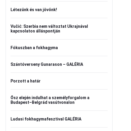
Létezünk és van jövőnk!
Vučić: Szerbia nem változtat Ukrajnával
kapcsolatos álláspontján
Fókuszban a fokhagyma
Szántóverseny Gunarason – GALÉRIA
Porzott a határ
Ősz elején indulhat a személyforgalom a
Budapest–Belgrád vasútvonalon
Ludasi fokhagymafesztival GALÉRIA