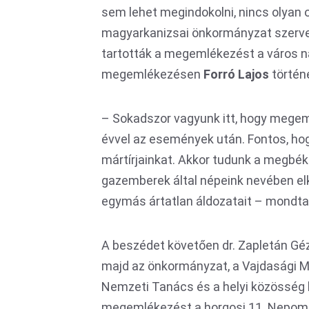
sem lehet megindokolni, nincs olyan ok
magyarkanizsai önkormányzat szerv
tartották a megemlékezést a város n
megemlékezésen
Forró Lajos
történé
– Sokadszor vagyunk itt, hogy megemlé
évvel az események után. Fontos, hogy
mártírjainkat. Akkor tudunk a megbék
gazemberek által népeink nevében elk
egymás ártatlan áldozatait – mondta 
A beszédet követően dr. Zapletán Géz
majd az önkormányzat, a Vajdasági M
Nemzeti Tanács és a helyi közösség 
megemlékezést a horgosi 11. Nepomu