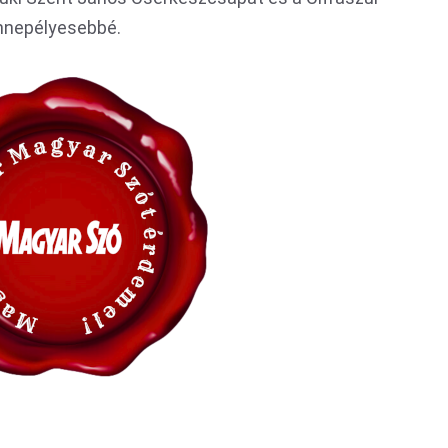
nnepélyesebbé.