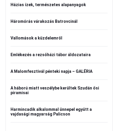
Házias ízek, természetes alapanyagok
Háromórás várakozás Batrovcinál
Vallomások a küzdelemről
Emlékezés a rezsőházi tábor áldozataira
A Malomfesztivál pénteki napja – GALÉRIA
A háború miatt veszélybe kerültek Szudán ősi
piramisai
Harmincadik alkalommal ünnepel együtt a
vajdasági magyarság Palicson