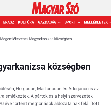
TERASZ
KULTÚRA
GAZDASÁG
SPORT
MELLÉKLETEK
Megemlékezések Magyarkanizsa községben
yarkanizsa községben
ülésén, Horgoson, Martonoson és Adorjánon is az
a emlékeztek. A pártok és a helyi szervezetek
70 éve történt megtorlások áldozatainak felállított