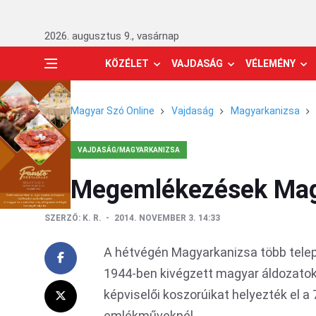
2026. augusztus 9., vasárnap
KÖZÉLET
VAJDASÁG
VÉLEMÉNY
Magyar Szó Online
Vajdaság
Magyarkanizsa
VAJDASÁG/MAGYARKANIZSA
Megemlékezések Mag
SZERZŐ:
K. R.
2014. NOVEMBER 3. 14:33
A hétvégén Magyarkanizsa több telep
1944-ben kivégzett magyar áldozatokr
képviselői koszorúikat helyezték el a 
emlékműveknél.