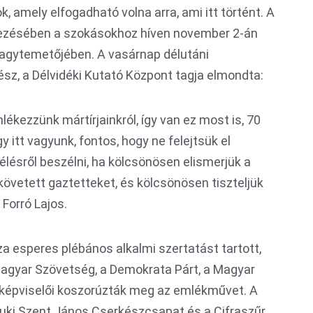
, amely elfogadható volna arra, ami itt történt. A
ezésében a szokásokhoz híven november 2-án
agytemetőjében. A vasárnap délutáni
sz, a Délvidéki Kutató Központ tagja elmondta:
kezzünk mártírjainkról, így van ez most is, 70
 itt vagyunk, fontos, hogy ne felejtsük el
élésről beszélni, ha kölcsönösen elismerjük a
övetett gaztetteket, és kölcsönösen tiszteljük
Forró Lajos.
a esperes plébános alkalmi szertatást tartott,
agyar Szövetség, a Demokrata Párt, a Magyar
képviselői koszorúzták meg az emlékművet. A
ki Szent János Cserkészcsapat és a Cifraszűr