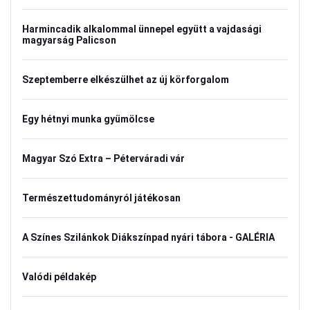
Harmincadik alkalommal ünnepel együtt a vajdasági
magyarság Palicson
Szeptemberre elkészülhet az új körforgalom
Egy hétnyi munka gyümölcse
Magyar Szó Extra – Péterváradi vár
Természettudományról játékosan
A Színes Szilánkok Diákszínpad nyári tábora - GALÉRIA
Valódi példakép