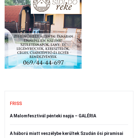
FRISS
A Malomfesztivál pénteki napja – GALÉRIA
A háború miatt veszélybe kerültek Szudán ősi piramisai