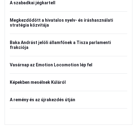
A szabadkai jégkartell
Megkezdődött a hivatalos nyelv- és íráshasználati
stratégia közvitája
Baka Andrást jelöli államfőnek a Tisza parlamenti
frakciója
Vasárnap az Emotion Locomotion lép fel
Képekben mesélnek Kúláról
A remény és az újrakezdés útján