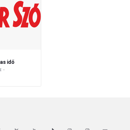
as idő
E