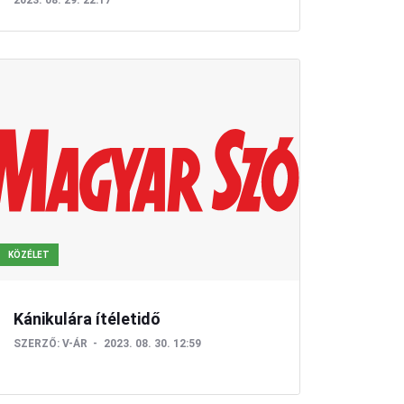
2023. 08. 29. 22:17
KÖZÉLET
Kánikulára ítéletidő
SZERZŐ:
V-ÁR
2023. 08. 30. 12:59