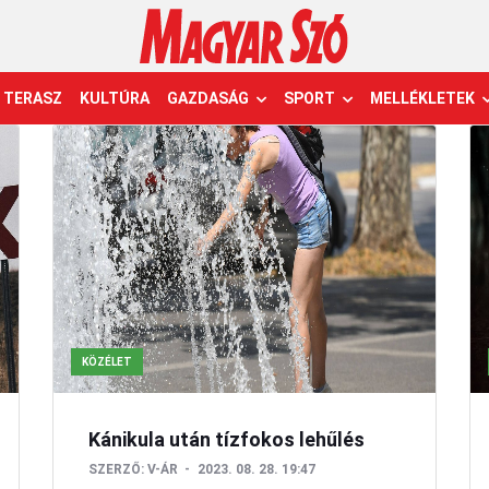
TERASZ
KULTÚRA
GAZDASÁG
SPORT
MELLÉKLETEK
KÖZÉLET
Kánikula után tízfokos lehűlés
SZERZŐ:
V-ÁR
2023. 08. 28. 19:47