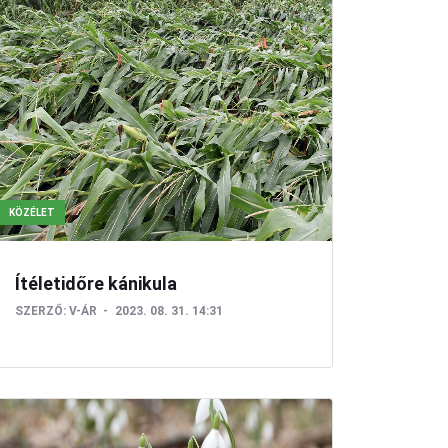
KÖZÉLET
Ítéletidőre kánikula
SZERZŐ:
V-ÁR
2023. 08. 31. 14:31