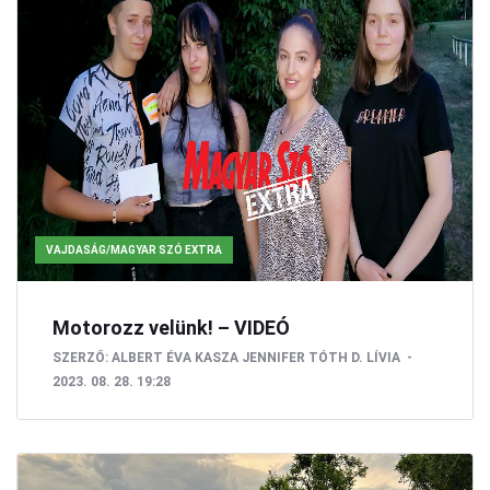
VAJDASÁG/MAGYAR SZÓ EXTRA
Motorozz velünk! – VIDEÓ
SZERZŐ:
ALBERT ÉVA
KASZA JENNIFER
TÓTH D. LÍVIA
2023. 08. 28. 19:28