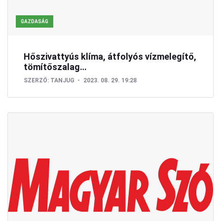
GAZDASÁG
Hőszivattyús klíma, átfolyós vízmelegítő,
tömítőszalag…
SZERZŐ:
TANJUG
2023. 08. 29. 19:28