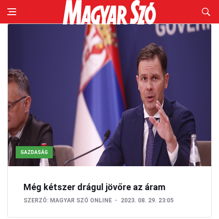
GAZDASÁG
Még kétszer drágul jövőre az áram
SZERZŐ:
MAGYAR SZÓ ONLINE
2023. 08. 29. 23:05