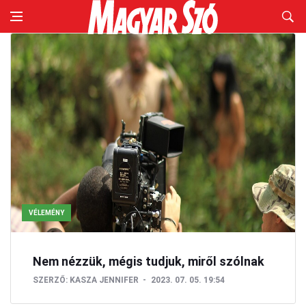
VÉLEMÉNY
Nem nézzük, mégis tudjuk, miről szólnak
SZERZŐ:
KASZA JENNIFER
2023. 07. 05. 19:54