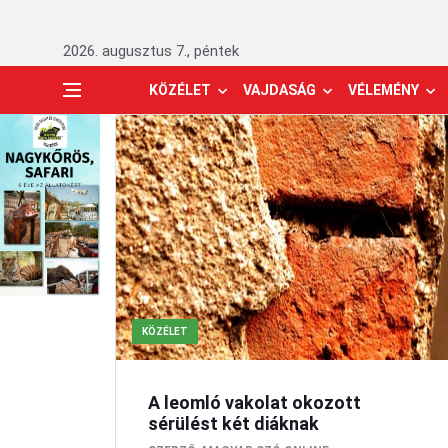
2026. augusztus 7., péntek
KÖZÉLET
VAJDASÁG
VÉLEMÉNY
KÖZÉLET
A leomló vakolat okozott
sérülést két diáknak