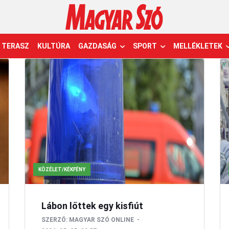
TERASZ
KULTÚRA
GAZDASÁG
SPORT
MELLÉKLETEK
KÖZÉLET/KÉKFÉNY
Lábon lőttek egy kisfiút
SZERZŐ:
MAGYAR SZÓ ONLINE