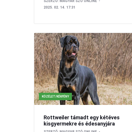
SZERZŐ:
MAGYAR SZÓ ONLINE
2025. 02. 14. 17:31
KÖZÉLET/KÉKFÉNY
Rottweiler támadt egy kétéves
kisgyermekre és édesanyjára
SZERZŐ:
MAGYAR SZÓ ONLINE