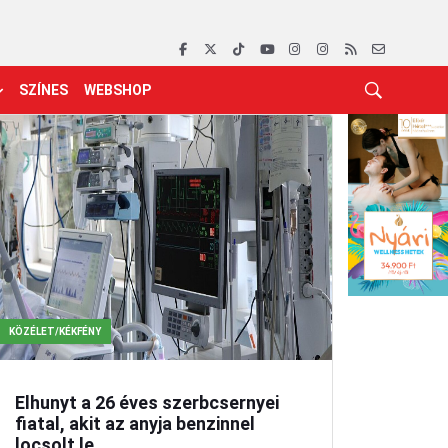
SZÍNES
WEBSHOP
KÖZÉLET/KÉKFÉNY
Elhunyt a 26 éves szerbcsernyei
fiatal, akit az anyja benzinnel
locsolt le