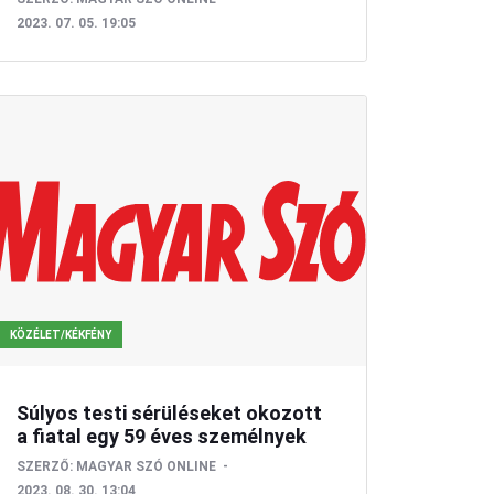
2023. 07. 05. 19:05
KÖZÉLET/KÉKFÉNY
Súlyos testi sérüléseket okozott
a fiatal egy 59 éves személnyek
SZERZŐ:
MAGYAR SZÓ ONLINE
2023. 08. 30. 13:04