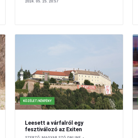
2024. 05. 25. 20:57
KÖZÉLET/KÉKFÉNY
Leesett a várfalról egy
fesztiválozó az Exiten
SZERZŐ:
MAGYAR SZÓ ONLINE