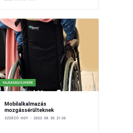
VAJDASÁG/ÚJVIDÉK
Mobilalkalmazás
mozgássérülteknek
SZERZŐ:
HGY
2023. 08. 30. 21:36