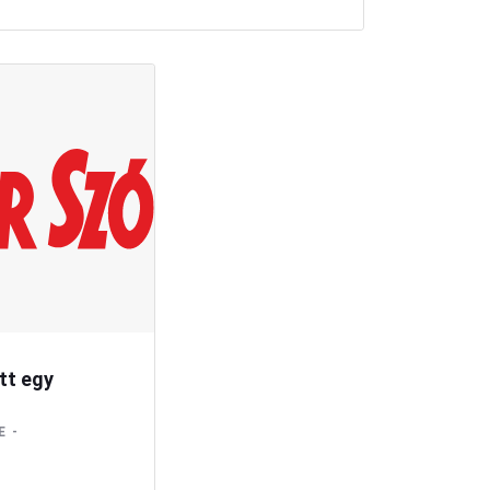
tt egy
E