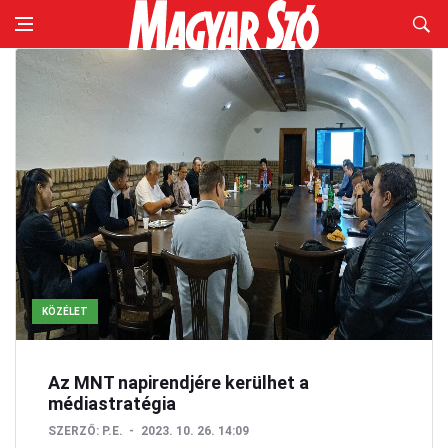
KÖZÉLET
Az MNT napirendjére kerülhet a
médiastratégia
SZERZŐ:
P.E.
2023. 10. 26. 14:09