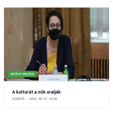
KÖZÉLET/BELFÖLD
A kultúrát a nők uralják
SZERZŐ:
2023. 08. 31. 14:50