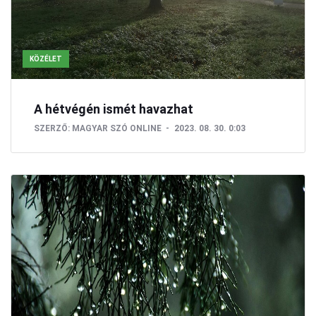
KÖZÉLET
A hétvégén ismét havazhat
SZERZŐ:
MAGYAR SZÓ ONLINE
2023. 08. 30. 0:03