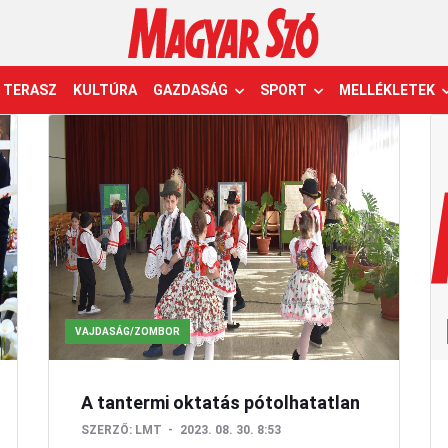
TERASZ
KULTÚRA
GAZDASÁG
SPORT
MELLÉKLETEK
VAJDASÁG/ZOMBOR
A tantermi oktatás pótolhatatlan
SZERZŐ:
LMT
2023. 08. 30. 8:53