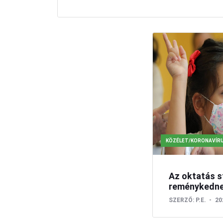
KÖZÉLET/KORONAVÍR
Az oktatás s
reménykedn
SZERZŐ:
P.E.
20