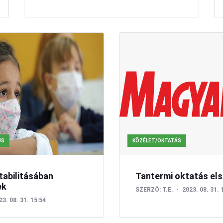
US
KÖZÉLET/OKTATÁS
tabilitásában
Tantermi oktatás els
ek
SZERZŐ:
T.E.
2023. 08. 31. 
23. 08. 31. 15:54