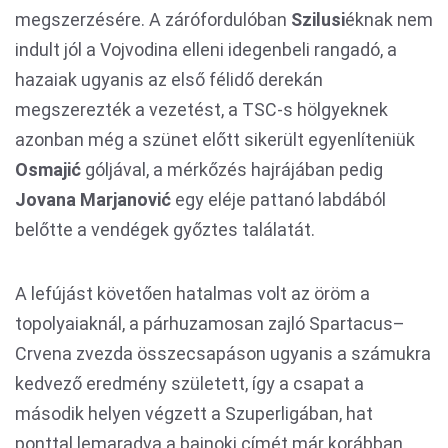
megszerzésére. A zárófordulóban
Szilusi
éknak nem
indult jól a Vojvodina elleni idegenbeli rangadó, a
hazaiak ugyanis az első félidő derekán
megszerezték a vezetést, a TSC-s hölgyeknek
azonban még a szünet előtt sikerült egyenlíteniük
Osmajić
góljával, a mérkőzés hajrájában pedig
Jovana Marjanović
egy eléje pattanó labdából
belőtte a vendégek győztes találatát.
A lefújást követően hatalmas volt az öröm a
topolyaiaknál, a párhuzamosan zajló Spartacus–
Crvena zvezda összecsapáson ugyanis a számukra
kedvező eredmény született, így a csapat a
második helyen végzett a Szuperligában, hat
ponttal lemaradva a bajnoki címét már korábban