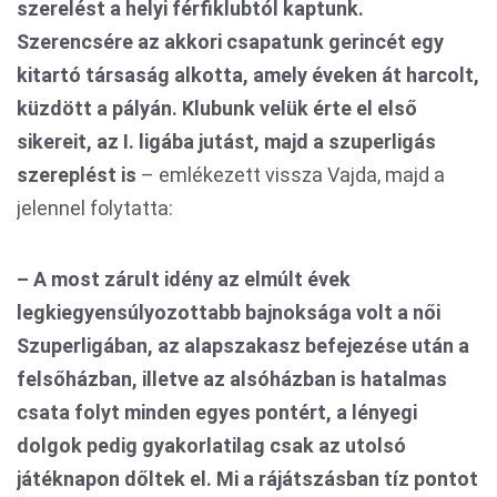
szerelést a helyi férfiklubtól kaptunk.
Szerencsére az akkori csapatunk gerincét egy
kitartó társaság alkotta, amely éveken át harcolt,
küzdött a pályán. Klubunk velük érte el első
sikereit, az I. ligába jutást, majd a szuperligás
szereplést is
– emlékezett vissza Vajda, majd a
jelennel folytatta:
– A most zárult idény az elmúlt évek
legkiegyensúlyozottabb bajnoksága volt a női
Szuperligában, az alapszakasz befejezése után a
felsőházban, illetve az alsóházban is hatalmas
csata folyt minden egyes pontért, a lényegi
dolgok pedig gyakorlatilag csak az utolsó
játéknapon dőltek el. Mi a rájátszásban tíz pontot