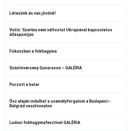
Létezünk és van jövőnk!
Vučić: Szerbia nem változtat Ukrajnával kapcsolatos
álláspontján
Fókuszban a fokhagyma
Szántóverseny Gunarason – GALÉRIA
Porzott a határ
Ősz elején indulhat a személyforgalom a Budapest–
Belgrád vasútvonalon
Ludasi fokhagymafesztival GALÉRIA