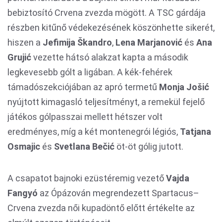
bebiztosító Crvena zvezda mögött. A TSC gárdája
részben kitűnő védekezésének köszönhette sikerét,
hiszen a
Jefimija Škandro
,
Lena Marjanović
és
Ana
Grujić
vezette hátsó alakzat kapta a második
legkevesebb gólt a ligában. A kék-fehérek
támadószekciójában az apró termetű
Monja Jošić
nyújtott kimagasló teljesítményt, a remekül fejelő
játékos gólpasszai mellett hétszer volt
eredményes, míg a két montenegrói légiós,
Tatjana
Osmajic
és
Svetlana Bečić
öt-öt gólig jutott.
A csapatot bajnoki ezüstéremig vezető
Vajda
Fangyó
az Ópázován megrendezett Spartacus–
Crvena zvezda női kupadöntő előtt értékelte az