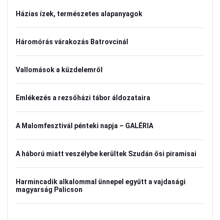
Házias ízek, természetes alapanyagok
Háromórás várakozás Batrovcinál
Vallomások a küzdelemről
Emlékezés a rezsőházi tábor áldozataira
A Malomfesztivál pénteki napja – GALÉRIA
A háború miatt veszélybe kerültek Szudán ősi piramisai
Harmincadik alkalommal ünnepel együtt a vajdasági
magyarság Palicson