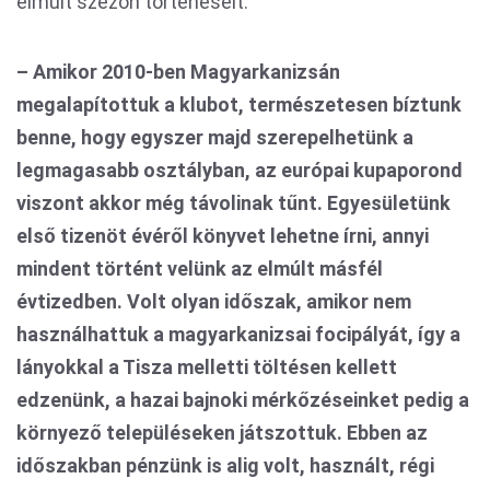
elmúlt szezon történéseit.
– Amikor 2010-ben Magyarkanizsán
megalapítottuk a klubot, természetesen bíztunk
benne, hogy egyszer majd szerepelhetünk a
legmagasabb osztályban, az európai kupaporond
viszont akkor még távolinak tűnt. Egyesületünk
első tizenöt évéről könyvet lehetne írni, annyi
mindent történt velünk az elmúlt másfél
évtizedben. Volt olyan időszak, amikor nem
használhattuk a magyarkanizsai focipályát, így a
lányokkal a Tisza melletti töltésen kellett
edzenünk, a hazai bajnoki mérkőzéseinket pedig a
környező településeken játszottuk. Ebben az
időszakban pénzünk is alig volt, használt, régi