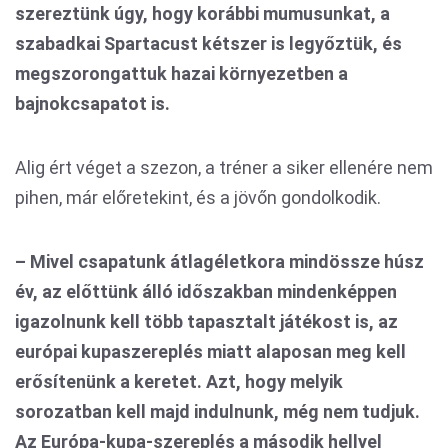
szereztünk úgy, hogy korábbi mumusunkat, a
szabadkai Spartacust kétszer is legyőztük, és
megszorongattuk hazai környezetben a
bajnokcsapatot is.
Alig ért véget a szezon, a tréner a siker ellenére nem
pihen, már előretekint, és a jövőn gondolkodik.
– Mivel csapatunk átlagéletkora mindössze húsz
év, az előttünk álló időszakban mindenképpen
igazolnunk kell több tapasztalt játékost is, az
európai kupaszereplés miatt alaposan meg kell
erősítenünk a keretet. Azt, hogy melyik
sorozatban kell majd indulnunk, még nem tudjuk.
Az Európa-kupa-szereplés a második hellyel