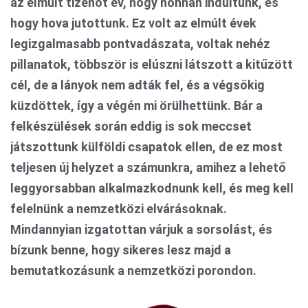
az elmúlt tizenöt év, hogy honnan indultunk, és
hogy hova jutottunk. Ez volt az elmúlt évek
legizgalmasabb pontvadászata, voltak nehéz
pillanatok, többször is elúszni látszott a kitűzött
cél, de a lányok nem adták fel, és a végsőkig
küzdöttek, így a végén mi örülhettünk. Bár a
felkészülések során eddig is sok meccset
játszottunk külföldi csapatok ellen, de ez most
teljesen új helyzet a számunkra, amihez a lehető
leggyorsabban alkalmazkodnunk kell, és meg kell
felelnünk a nemzetközi elvárásoknak.
Mindannyian izgatottan várjuk a sorsolást, és
bízunk benne, hogy sikeres lesz majd a
bemutatkozásunk a nemzetközi porondon.