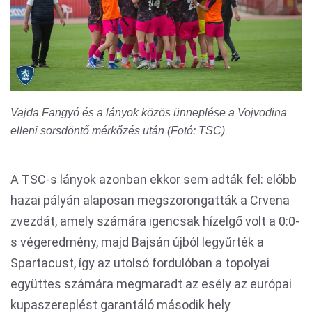
Vajda Fangyó és a lányok közös ünneplése a Vojvodina
elleni sorsdöntő mérkőzés után (Fotó: TSC)
A TSC-s lányok azonban ekkor sem adták fel: előbb
hazai pályán alaposan megszorongatták a Crvena
zvezdát, amely számára igencsak hízelgő volt a 0:0-
s végeredmény, majd Bajsán újból legyűrték a
Spartacust, így az utolsó fordulóban a topolyai
együttes számára megmaradt az esély az európai
kupaszereplést garantáló második hely