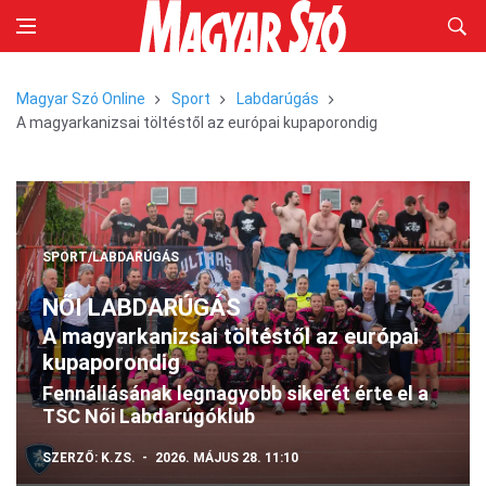
Magyar Szó Online
Sport
Labdarúgás
A magyarkanizsai töltéstől az európai kupaporondig
SPORT/LABDARÚGÁS
NŐI LABDARÚGÁS
A magyarkanizsai töltéstől az európai
kupaporondig
Fennállásának legnagyobb sikerét érte el a
TSC Női Labdarúgóklub
SZERZŐ:
K.ZS.
2026. MÁJUS 28. 11:10