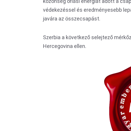
közönség óriási energiát adott a csa
védekezéssel és eredményesebb lepa
javára az összecsapást.
Szerbia a következő selejtező mérkőz
Hercegovina ellen.