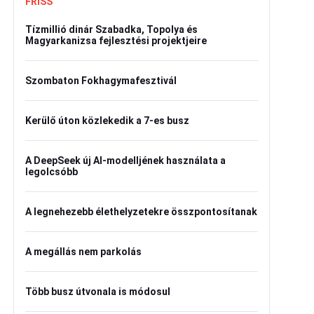
FRISS
Tízmillió dinár Szabadka, Topolya és
Magyarkanizsa fejlesztési projektjeire
Szombaton Fokhagymafesztivál
Kerülő úton közlekedik a 7-es busz
A DeepSeek új AI-modelljének használata a
legolcsóbb
A legnehezebb élethelyzetekre összpontosítanak
A megállás nem parkolás
Több busz útvonala is módosul