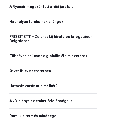
A Ryanair megszünteti a niši járatait
Hat helyen tombolnak a lángok
FRISSÍTETT – Zelenszkij hivatalos látogatáson
Belgrádban
Többéves csúcson a globális élelmiszerárak
Ötvenöt év szeretetben
Hatszáz eurós minimálbér?
A víz hiánya az ember felelőssége is
Romlik a termés minősége