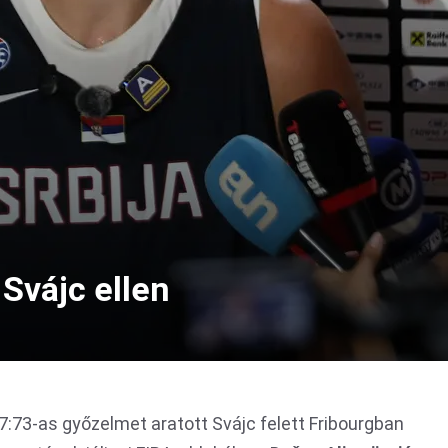
Svájc ellen
7:73-as győzelmet aratott Svájc felett Fribourgban