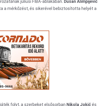
rozatának júliusi FIBA-ablakában.
Dušan Alimpijević
a a mérkőzést, és sikerével bebiztosította helyét a
játék folyt, a szerbeket elsősorban
Nikola Jokić
és