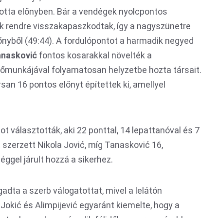
otta előnyben. Bár a vendégek nyolcpontos
iak rendre visszakapaszkodtak, így a nagyszünetre
nyből (49:44). A fordulópontot a harmadik negyed
nasković
fontos kosarakkal növelték a
zőmunkájával folyamatosan helyzetbe hozta társait.
san 16 pontos előnyt építettek ki, amellyel
t választották, aki 22 ponttal, 14 lepattanóval és 7
 szerzett Nikola Jović, míg Tanasković 16,
ggel járult hozzá a sikerhez.
gadta a szerb válogatottat, mivel a lelátón
Jokić és Alimpijević egyaránt kiemelte, hogy a