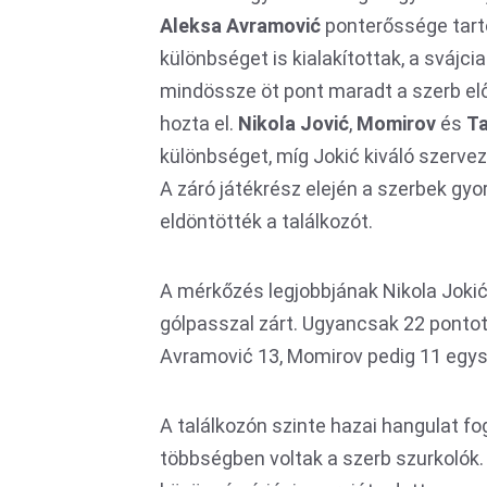
Aleksa Avramović
ponterőssége tart
különbséget is kialakítottak, a svájc
mindössze öt pont maradt a szerb elő
hozta el.
Nikola Jović
,
Momirov
és
Ta
különbséget, míg Jokić kiváló szerve
A záró játékrész elején a szerbek gyor
eldöntötték a találkozót.
A mérkőzés legjobbjának Nikola Jokićo
gólpasszal zárt. Ugyancsak 22 pontot
Avramović 13, Momirov pedig 11 egysé
A találkozón szinte hazai hangulat fo
többségben voltak a szerb szurkolók. 