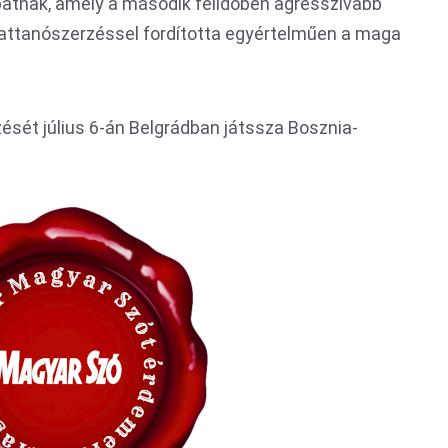
patnak, amely a második félidőben agresszívabb
ttanószerzéssel fordította egyértelműen a maga
ését július 6-án Belgrádban játssza Bosznia-