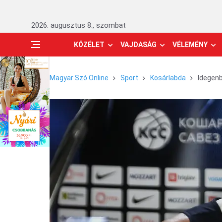
2026. augusztus 8., szombat
KÖZÉLET
VAJDASÁG
VÉLEMÉNY
Magyar Szó Online
Sport
Kosárlabda
Idegenb