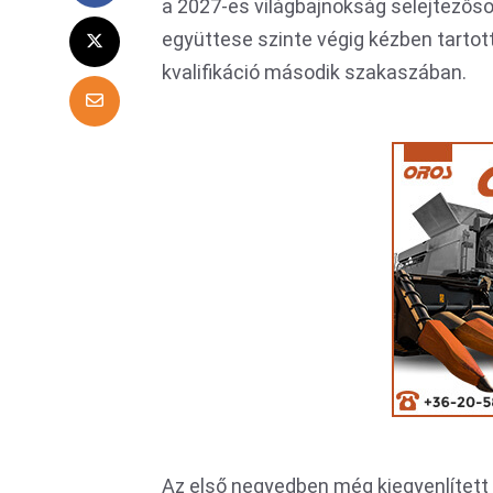
a 2027-es világbajnokság selejtezőso
együttese szinte végig kézben tartott
kvalifikáció második szakaszában.
Az első negyedben még kiegyenlített 