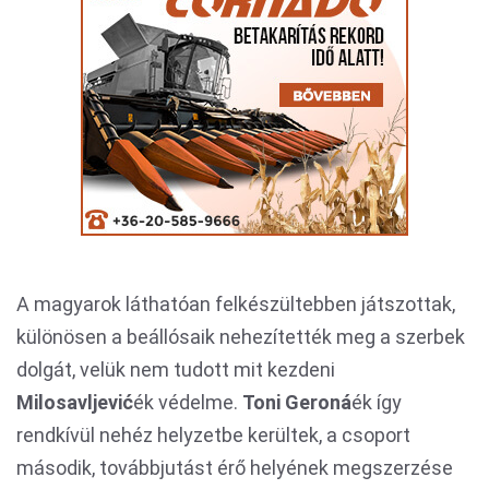
A magyarok láthatóan felkészültebben játszottak,
különösen a beállósaik nehezítették meg a szerbek
dolgát, velük nem tudott mit kezdeni
Milosavljević
ék védelme.
Toni Geroná
ék így
rendkívül nehéz helyzetbe kerültek, a csoport
második, továbbjutást érő helyének megszerzése