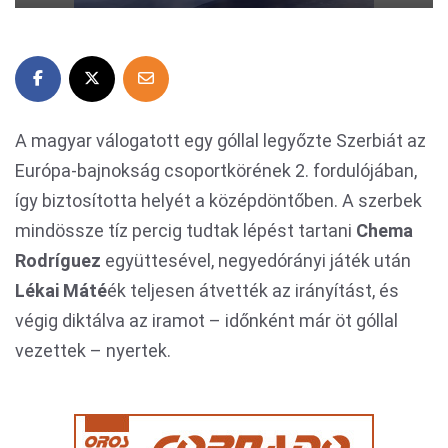
A magyar válogatott egy góllal legyőzte Szerbiát az
Európa-bajnokság csoportkörének 2. fordulójában,
így biztosította helyét a középdöntőben. A szerbek
mindössze tíz percig tudtak lépést tartani
Chema
Rodríguez
együttesével, negyedórányi játék után
Lékai Máté
ék teljesen átvették az irányítást, és
végig diktálva az iramot – időnként már öt góllal
vezettek – nyertek.