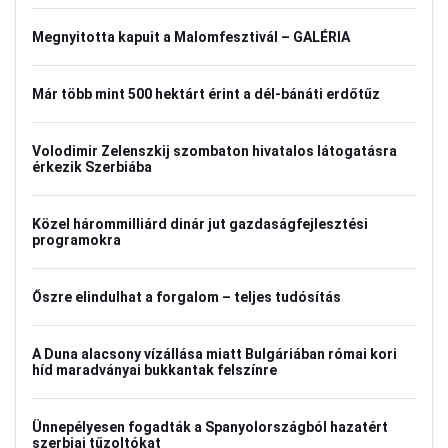
Megnyitotta kapuit a Malomfesztivál – GALÉRIA
Már több mint 500 hektárt érint a dél-bánáti erdőtűz
Volodimir Zelenszkij szombaton hivatalos látogatásra
érkezik Szerbiába
Közel hárommilliárd dinár jut gazdaságfejlesztési
programokra
Őszre elindulhat a forgalom – teljes tudósítás
A Duna alacsony vízállása miatt Bulgáriában római kori
híd maradványai bukkantak felszínre
Ünnepélyesen fogadták a Spanyolországból hazatért
szerbiai tűzoltókat