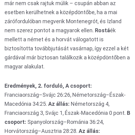
már nem csak rajtuk múlik – csupán abban az
esetben kerülhetnek a középdöntőbe, ha a mai
zárófordulóban megverik Montenegrót, és Izland
nem szerez pontot a magyarok ellen.
Rostá
ék
mellett a német és a horvát válogatott is
biztosította továbbjutását vasárnap, így ezzel a két
gárdával már biztosan találkozik a középdöntőben a
magyar alakulat.
Eredmények, 2. forduló, A csoport:
Franciaország–Svájc 26:26, Németország–Észak-
Macedónia 34:25.
Az állás:
Németország 4,
Franciaország 3, Svájc 1, Észak-Macedónia 0 pont.
B
csoport:
Spanyolország–Románia 36:24,
Horvátország–Ausztria 28:28.
Az állás: