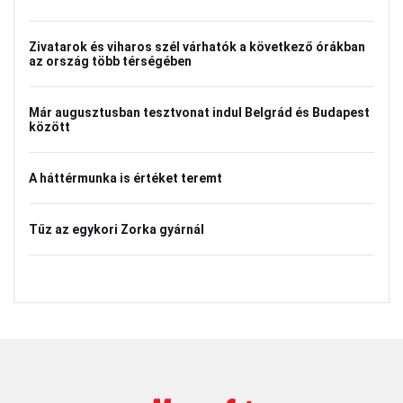
Zivatarok és viharos szél várhatók a következő órákban
az ország több térségében
Már augusztusban tesztvonat indul Belgrád és Budapest
között
A háttérmunka is értéket teremt
Tűz az egykori Zorka gyárnál