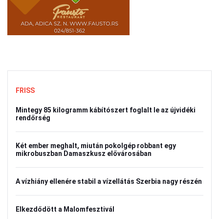
FRISS
Mintegy 85 kilogramm kábítószert foglalt le az újvidéki
rendőrség
Két ember meghalt, miután pokolgép robbant egy
mikrobuszban Damaszkusz elővárosában
A vízhiány ellenére stabil a vízellátás Szerbia nagy részén
Elkezdődött a Malomfesztivál