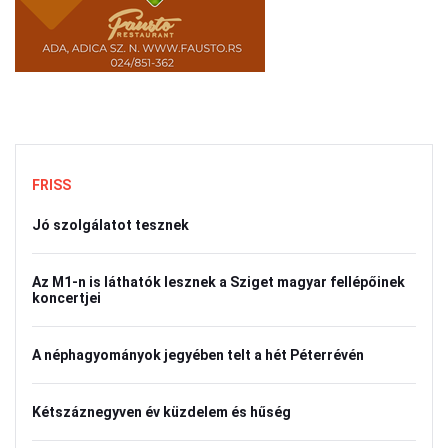
FRISS
Jó szolgálatot tesznek
Az M1-n is láthatók lesznek a Sziget magyar fellépőinek
koncertjei
A néphagyományok jegyében telt a hét Péterrévén
Kétszáznegyven év küzdelem és hűség