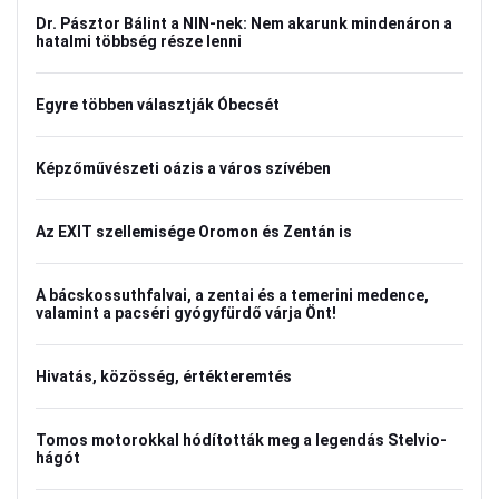
Dr. Pásztor Bálint a NIN-nek: Nem akarunk mindenáron a
hatalmi többség része lenni
Egyre többen választják Óbecsét
Képzőművészeti oázis a város szívében
Az EXIT szellemisége Oromon és Zentán is
A bácskossuthfalvai, a zentai és a temerini medence,
valamint a pacséri gyógyfürdő várja Önt!
Hivatás, közösség, értékteremtés
Tomos motorokkal hódították meg a legendás Stelvio-
hágót