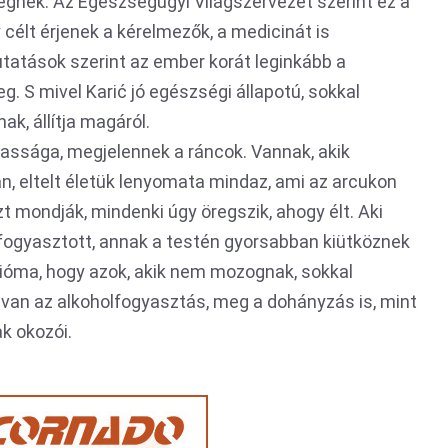
egnek. Az Egészségügyi Világszervezet szerint ez a
 célt érjenek a kérelmezők, a medicinát is
utatások szerint az ember korát leginkább a
. S mivel Karić jó egészségi állapotú, sokkal
k, állítja magáról.
assága, megjelennek a ráncok. Vannak, akik
n, eltelt életük lenyomata mindaz, ami az arcukon
zt mondják, mindenki úgy öregszik, ahogy élt. Aki
ogyasztott, annak a testén gyorsabban kiütköznek
axióma, hogy azok, akik nem mozognak, sokkal
van az alkoholfogyasztás, meg a dohányzás is, mint
k okozói.