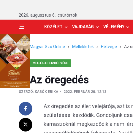
2026. augusztus 6., csütörtök
KÖZÉLET
VAJDASÁG
VÉLEMÉNY
Magyar Szó Online
Mellékletek
Hétvége
Az ö
MELLÉKLETEK/HÉTVÉGE
Az öregedés
SZERZŐ:
KABÓK ERIKA
2022. FEBRUÁR 20. 12:13
Az öregedés az élet velejárója, azt 
születéssel kezdődik. Gondoljunk csak
kamaszoknál megkezdődik a nemi érés
regenerálódásának folyamata. Az idő m