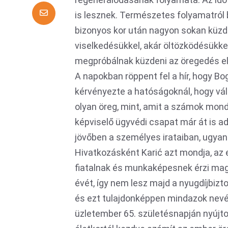
is lesznek. Természetes folyamatról 
bizonyos kor után nagyon sokan küzde
viselkedésükkel, akár öltözködésükk
megpróbálnak küzdeni az öregedés el
A napokban röppent fel a hír, hogy Bog
kérvényezte a hatóságoknál, hogy vál
olyan öreg, mint, amit a számok mon
képviselő ügyvédi csapat már át is ad
jövőben a személyes irataiban, ugyan
Hivatkozásként Karić azt mondja, az
fiatalnak és munkaképesnek érzi magá
évét, így nem lesz majd a nyugdíjbizt
és ezt tulajdonképpen mindazok nevéb
üzletember 65. születésnapján nyújto