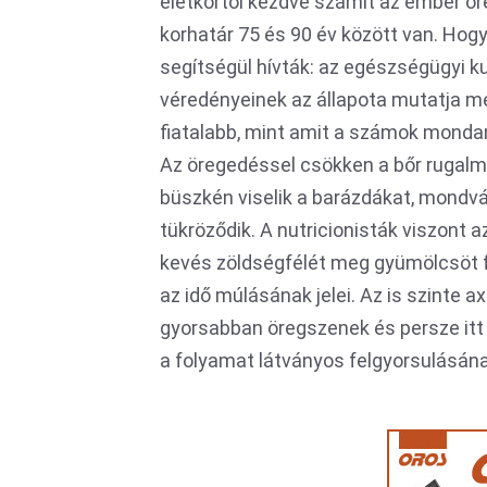
életkortól kezdve számít az ember ör
korhatár 75 és 90 év között van. Hogy
segítségül hívták: az egészségügyi k
véredényeinek az állapota mutatja meg
fiatalabb, mint amit a számok mondana
Az öregedéssel csökken a bőr rugalm
büszkén viselik a barázdákat, mondvá
tükröződik. A nutricionisták viszont a
kevés zöldségfélét meg gyümölcsöt f
az idő múlásának jelei. Az is szinte 
gyorsabban öregszenek és persze itt 
a folyamat látványos felgyorsulásána