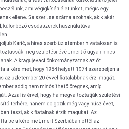
beszélünk, ami végigkíséri életünket, mégis egy
nek ellene. Se szeri, se száma azoknak, akik akár
el, különböző csodaszerek használatával
len.
oljub Karić, a híres szerb üzletember hivatalosan is
toztassák meg születési évét, mert ő ugyan nincs
danak. A kragujevaci önkormányzatnak az őt
ta a kérelmet, hogy 1954 helyett 1974 szerepeljen a
is az üzletember 20 évvel fiatalabbnak érzi magát.
 ember addig nem minősíthető öregnek, amíg
t. Azzal is érvel, hogy ha megváltoztatják születési
osító terhére, hanem dolgozik még vagy húsz évet,
en teszi, akik fiatalnak érzik magukat. Az
tta be a kérelmet, mert Szerbiában ettől az