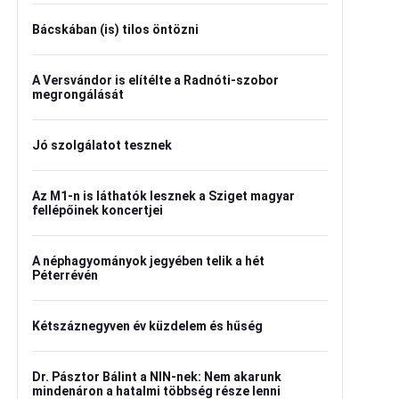
Bácskában (is) tilos öntözni
A Versvándor is elítélte a Radnóti-szobor
megrongálását
Jó szolgálatot tesznek
Az M1-n is láthatók lesznek a Sziget magyar
fellépőinek koncertjei
A néphagyományok jegyében telik a hét
Péterrévén
Kétszáznegyven év küzdelem és hűség
Dr. Pásztor Bálint a NIN-nek: Nem akarunk
mindenáron a hatalmi többség része lenni