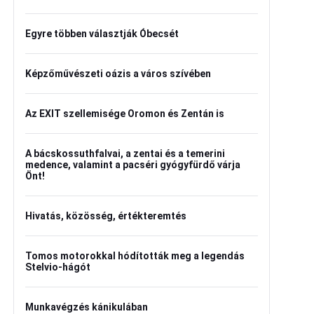
Egyre többen választják Óbecsét
Képzőművészeti oázis a város szívében
Az EXIT szellemisége Oromon és Zentán is
A bácskossuthfalvai, a zentai és a temerini
medence, valamint a pacséri gyógyfürdő várja
Önt!
Hivatás, közösség, értékteremtés
Tomos motorokkal hódították meg a legendás
Stelvio-hágót
Munkavégzés kánikulában