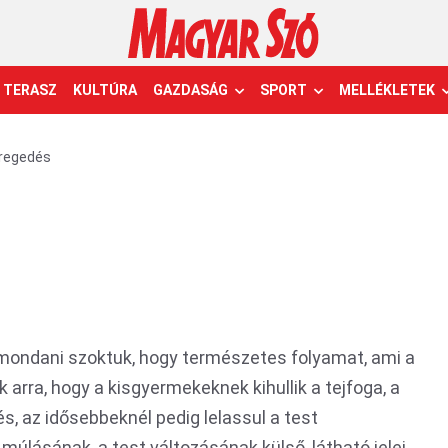
TERASZ
KULTÚRA
GAZDASÁG
SPORT
MELLÉKLETEK
regedés
is mondani szoktuk, hogy természetes folyamat, ami a
 arra, hogy a kisgyermekeknek kihullik a tejfoga, a
, az idősebbeknél pedig lelassul a test
úlásának, a test változásának külső, látható jelei